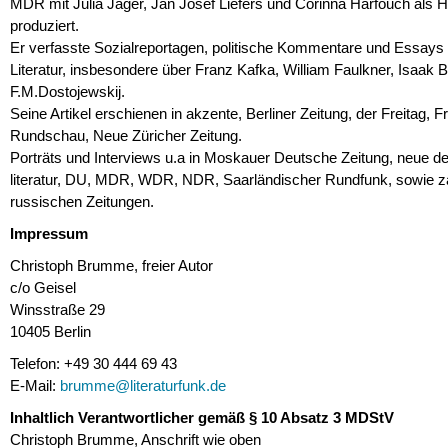
MDR mit Julia Jäger, Jan Josef Liefers und Corinna Harfouch als H
produziert.
Er verfasste Sozialreportagen, politische Kommentare und Essays
Literatur, insbesondere über Franz Kafka, William Faulkner, Isaak 
F.M.Dostojewskij.
Seine Artikel erschienen in akzente, Berliner Zeitung, der Freitag, F
Rundschau, Neue Züricher Zeitung.
Porträts und Interviews u.a in Moskauer Deutsche Zeitung, neue d
literatur, DU, MDR, WDR, NDR, Saarländischer Rundfunk, sowie z
russischen Zeitungen.
Impressum
Christoph Brumme, freier Autor
c/o Geisel
Winsstraße 29
10405 Berlin
Telefon: +49 30 444 69 43
E-Mail:
brumme@literaturfunk.de
Inhaltlich Verantwortlicher gemäß § 10 Absatz 3 MDStV
Christoph Brumme, Anschrift wie oben