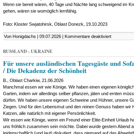
Wenn sie bereit wären, 40 Tage und Nächte lang schweigend im Kr
gehen, wären sie womöglich lernfähig.
Foto: Kloster Swjatohirsk, Oblast Donezk, 19.10.2023
für
Von Honigdachs | 09.07.2026 |
Kommentare deaktiviert
Japanische
Mönche,
Rekrutierung
RUSSLAND - UKRAINE
in
der
Für unsere ausländischen Tagesgäste und Sof
Ukraine
und
/ Die Dekadenz der Schönheit
der
Gefühlsbrei
im
B., Oblast Charkiw, 21.06.2026
Westen
Manchmal essen wir wie Könige. Wir haben einen eigenen königlic
Garten, indem wir allerdings selber pflanzen, jäten und ernten müss
dürfen. Wir haben unsere eigenen Schweine und Hühner, unsere 
Ziegen. Und für den Lebensmut und den reinen Genuss haben wir
Katzen, alle natürlich mit eigener Persönlichkeit.
Wir essen wie Könige, wenn ein Freund einer Elite-Einheit Urlaub h
uns fröhlich zusammen sein möchte. Dabei wurde gestern Abend 
leidenschaftlich (und laut) diskutiert, dass niemand auf das Abwehr