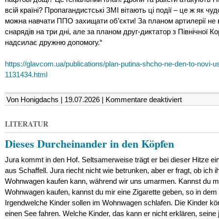
всій країні? Пропагандистські ЗМІ вітають ці події – це ж як чу
можна навчати ППО захищати об’єкти! За планом артилерії не
снарядів на три дні, але за планом друг-диктатор з Північної Ко
надсилає дружню допомогу.“
https://glavcom.ua/publications/plan-putina-shcho-ne-den-to-novi-us
1131434.html
für
Von Honigdachs | 19.07.2026 |
Kommentare deaktiviert
План
Путіна.
Що
LITERATUR
не
день
Dieses Durcheinander in den Köpfen
–
то
нові
Jura kommt in den Hof. Seltsamerweise trägt er bei dieser Hitze e
успіхи
aus Schaffell. Jura riecht nicht wie betrunken, aber er fragt, ob ich 
Wohnwagen kaufen kann, während wir uns umarmen. Kannst du mi
Wohnwagen kaufen, kannst du mir eine Zigarette geben, so in dem 
Irgendwelche Kinder sollen im Wohnwagen schlafen. Die Kinder kö
einen See fahren. Welche Kinder, das kann er nicht erklären, seine 