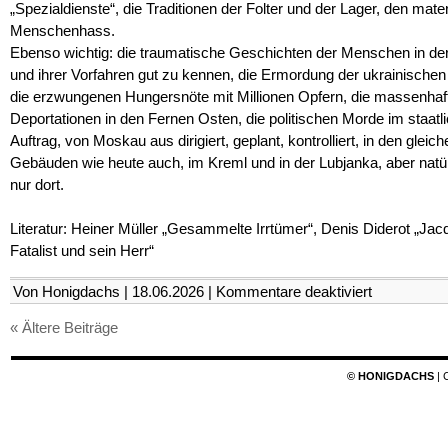
„Spezialdienste“, die Traditionen der Folter und der Lager, den mater
Menschenhass.
Ebenso wichtig: die traumatische Geschichten der Menschen in de
und ihrer Vorfahren gut zu kennen, die Ermordung der ukrainischen 
die erzwungenen Hungersnöte mit Millionen Opfern, die massenhaf
Deportationen in den Fernen Osten, die politischen Morde im staatl
Auftrag, von Moskau aus dirigiert, geplant, kontrolliert, in den gleich
Gebäuden wie heute auch, im Kreml und in der Lubjanka, aber natür
nur dort.
Literatur: Heiner Müller „Gesammelte Irrtümer“, Denis Diderot „Jac
Fatalist und sein Herr“
für
Von Honigdachs | 18.06.2026 |
Kommentare deaktiviert
Leben
auf
« Ältere Beiträge
dem
Land
© HONIGDACHS
| 