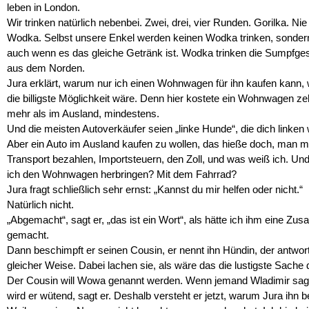
leben in London.
Wir trinken natürlich nebenbei. Zwei, drei, vier Runden. Gorilka. Nie
Wodka. Selbst unsere Enkel werden keinen Wodka trinken, sondern
auch wenn es das gleiche Getränk ist. Wodka trinken die Sumpfge
aus dem Norden.
Jura erklärt, warum nur ich einen Wohnwagen für ihn kaufen kann, 
die billigste Möglichkeit wäre. Denn hier kostete ein Wohnwagen z
mehr als im Ausland, mindestens.
Und die meisten Autoverkäufer seien „linke Hunde“, die dich linken 
Aber ein Auto im Ausland kaufen zu wollen, das hieße doch, man 
Transport bezahlen, Importsteuern, den Zoll, und was weiß ich. Und
ich den Wohnwagen herbringen? Mit dem Fahrrad?
Jura fragt schließlich sehr ernst: „Kannst du mir helfen oder nicht.“
Natürlich nicht.
„Abgemacht“, sagt er, „das ist ein Wort“, als hätte ich ihm eine Zus
gemacht.
Dann beschimpft er seinen Cousin, er nennt ihn Hündin, der antwort
gleicher Weise. Dabei lachen sie, als wäre das die lustigste Sache 
Der Cousin will Wowa genannt werden. Wenn jemand Wladimir sag
wird er wütend, sagt er. Deshalb versteht er jetzt, warum Jura ihn 