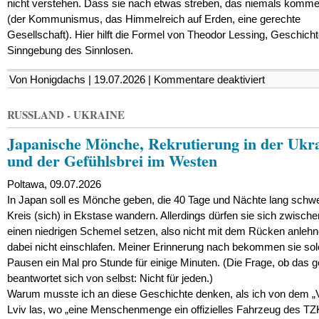
nicht verstehen. Dass sie nach etwas streben, das niemals komme
(der Kommunismus, das Himmelreich auf Erden, eine gerechte
Gesellschaft). Hier hilft die Formel von Theodor Lessing, Geschicht
Sinngebung des Sinnlosen.
für
Von Honigdachs | 19.07.2026 |
Kommentare deaktiviert
Philosophie
für
Kinder
RUSSLAND - UKRAINE
(13)
Japanische Mönche, Rekrutierung in der Ukr
und der Gefühlsbrei im Westen
Poltawa, 09.07.2026
In Japan soll es Mönche geben, die 40 Tage und Nächte lang schw
Kreis (sich) in Ekstase wandern. Allerdings dürfen sie sich zwisch
einen niedrigen Schemel setzen, also nicht mit dem Rücken anleh
dabei nicht einschlafen. Meiner Erinnerung nach bekommen sie so
Pausen ein Mal pro Stunde für einige Minuten. (Die Frage, ob das g
beantwortet sich von selbst: Nicht für jeden.)
Warum musste ich an diese Geschichte denken, als ich von dem „Vo
Lviv las, wo „eine Menschenmenge ein offizielles Fahrzeug des TZ