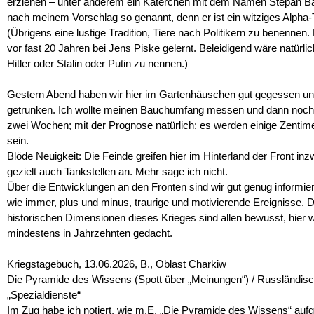
erziehen – unter anderem ein Katerchen mit dem Namen Stepan B
nach meinem Vorschlag so genannt, denn er ist ein witziges Alpha-T
(Übrigens eine lustige Tradition, Tiere nach Politikern zu benennen.
vor fast 20 Jahren bei Jens Piske gelernt. Beleidigend wäre natürlich
Hitler oder Stalin oder Putin zu nennen.)
Gestern Abend haben wir hier im Gartenhäuschen gut gegessen un
getrunken. Ich wollte meinen Bauchumfang messen und dann noch
zwei Wochen; mit der Prognose natürlich: es werden einige Zentim
sein.
Blöde Neuigkeit: Die Feinde greifen hier im Hinterland der Front in
gezielt auch Tankstellen an. Mehr sage ich nicht.
Über die Entwicklungen an den Fronten sind wir gut genug informiert
wie immer, plus und minus, traurige und motivierende Ereignisse. D
historischen Dimensionen dieses Krieges sind allen bewusst, hier w
mindestens in Jahrzehnten gedacht.
Kriegstagebuch, 13.06.2026, B., Oblast Charkiw
Die Pyramide des Wissens (Spott über „Meinungen“) / Russländis
„Spezialdienste“
Im Zug habe ich notiert, wie m.E. „Die Pyramide des Wissens“ aufg