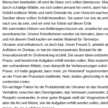
Menschen bearbeitet; oft wird die Natur sich selbst überlassen. Man
durch schattige Wälder, wo sich selten jemand hin verirrt, dann ha
Gefühl endloser Weite und sieht Getreide bis zum Horizont wachse
Darüber dieser süßen Schäfchenwolken. Sie waren vor uns da un
nach uns da sein, und wir sind nur Gäste auf dieser Erde.
Wir sammelten Hülsen von Artilleriegeschossen ein, israelische un
amerikanische. Unsere Künstlerinnen werden sie bemalen, dann ve
und mit diesem Geld kaufen wir wieder Material für Tarnnetze.
Ukrainer sind erfinderisch, ist doch klar. Unser Freund S. arbeitet al
Aufklärer im Donbas, er hat ein interessantestes Beispiel für die
Innovationskraft im Drohnenkrieg erzählt. Die neuen Ideen entstehe
Praxis, weil bestimmte Aufgaben erfüllt werden sollen. Man experim
den vorhandenen Mitteln, man überprüft die Verbesserungen sofort 
Praxis. Ich hatte geglaubt, dass mehr „im Hinterland“ experimentier
an der Front der Praxistest stattfindet. Nein, beides gleichzeitig in d
vordersten Linien.
Ein wichtiger Faktor für die Produktivität der Ukrainer ist das freund
Verhältnis zwischen den Dienstgraden, das Vertrauen zueinander, 
Respekt voreinander. In einer guten Brigade stellt der Vorgesetzte 
aber die Art und Weise, wie die Aufgaben erfüllt werden sollen, über