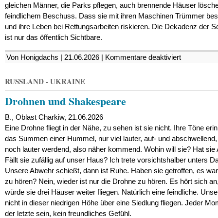
gleichen Männer, die Parks pflegen, auch brennende Häuser lösch
feindlichem Beschuss. Dass sie mit ihren Maschinen Trümmer bes
und ihre Leben bei Rettungsarbeiten riskieren. Die Dekadenz der S
ist nur das öffentlich Sichtbare.
für
Von Honigdachs | 21.06.2026 |
Kommentare deaktiviert
Für
unsere
ausländische
RUSSLAND - UKRAINE
Tagesgäste
und
Drohnen und Shakespeare
Sofahelden
/
Die
B., Oblast Charkiw, 21.06.2026
Dekadenz
der
Eine Drohne fliegt in der Nähe, zu sehen ist sie nicht. Ihre Töne eri
Schönheit
das Summen einer Hummel, nur viel lauter, auf- und abschwellend
noch lauter werdend, also näher kommend. Wohin will sie? Hat sie
Fällt sie zufällig auf unser Haus? Ich trete vorsichtshalber unters D
Unsere Abwehr schießt, dann ist Ruhe. Haben sie getroffen, es war
zu hören? Nein, wieder ist nur die Drohne zu hören. Es hört sich an,
würde sie drei Häuser weiter fliegen. Natürlich eine feindliche. Uns
nicht in dieser niedrigen Höhe über eine Siedlung fliegen. Jeder M
der letzte sein, kein freundliches Gefühl.