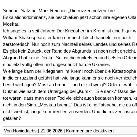
Schöner Satz bei Mark Reicher: „Die ruzzen nutzen ihre
Eskalationsdominanz, sie beschießen jetzt schon ihre eigenen Ölta
Moskau.
Ich sage es ja seit Jahren: Der Kriegsherr im Kreml ist eine Figur w
William Shakespeare, er kann nur noch falsch handeln, nur noch
zerstörerisch. Nur noch zum Nachteil seines Landes und seines R
Es gibt kein Zurück, der Rand des Abgrunds ist noch nicht erreicht,
Abgrund hat keine Decke. Selbst die dunkelsten und tiefsten Orte i
sind jetzt völlig offen und ungeschützt für die Ukrainer.
Wie lange kann der Kriegsherr im Kreml noch über die Katastrophe 
in die er ruzzland geführt hat, wie lange kann er sie noch verniedli
beschwichtigen? Moskau brennt – und er schweigt? Oder er wählt 
Duktus wie nach dem Untergang der „Kursk“. „Sie sank.“ Dass die
tot waren, dass man deren Tod vielleicht auch bedauern könnten, 
nicht in den Sinn. „Moskau brennt.“ Das ist eine Tatsache, die es of
nicht wert ist, lange kommentiert zu werden. Und die ruzzen lassen
gefallen?
für
Von Honigdachs | 21.06.2026 |
Kommentare deaktiviert
Drohnen