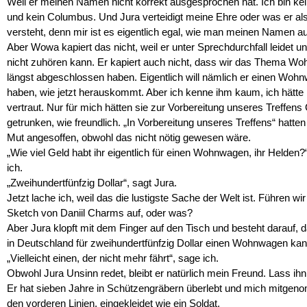
Weil er meinen Namen nicht korrekt ausgesprochen hat. Ich bin kein
und kein Columbus. Und Jura verteidigt meine Ehre oder was er al
versteht, denn mir ist es eigentlich egal, wie man meinen Namen au
Aber Wowa kapiert das nicht, weil er unter Sprechdurchfall leidet u
nicht zuhören kann. Er kapiert auch nicht, dass wir das Thema W
längst abgeschlossen haben. Eigentlich will nämlich er einen Woh
haben, wie jetzt herauskommt. Aber ich kenne ihm kaum, ich hätte 
vertraut. Nur für mich hätten sie zur Vorbereitung unseres Treffens 
getrunken, wie freundlich. „In Vorbereitung unseres Treffens“ hatten
Mut angesoffen, obwohl das nicht nötig gewesen wäre.
„Wie viel Geld habt ihr eigentlich für einen Wohnwagen, ihr Helden?“
ich.
„Zweihundertfünfzig Dollar“, sagt Jura.
Jetzt lache ich, weil das die lustigste Sache der Welt ist. Führen wir
Sketch von Daniil Charms auf, oder was?
Aber Jura klopft mit dem Finger auf den Tisch und besteht darauf,
in Deutschland für zweihundertfünfzig Dollar einen Wohnwagen kan
„Vielleicht einen, der nicht mehr fährt“, sage ich.
Obwohl Jura Unsinn redet, bleibt er natürlich mein Freund. Lass ih
Er hat sieben Jahre in Schützengräbern überlebt und mich mitge
den vorderen Linien, eingekleidet wie ein Soldat.