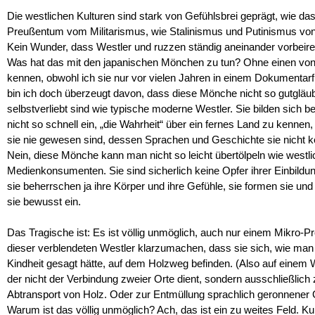
Die westlichen Kulturen sind stark von Gefühlsbrei geprägt, wie da
Preußentum vom Militarismus, wie Stalinismus und Putinismus von
Kein Wunder, dass Westler und ruzzen ständig aneinander vorbeir
Was hat das mit den japanischen Mönchen zu tun? Ohne einen von
kennen, obwohl ich sie nur vor vielen Jahren in einem Dokumentarf
bin ich doch überzeugt davon, dass diese Mönche nicht so gutgläu
selbstverliebt sind wie typische moderne Westler. Sie bilden sich 
nicht so schnell ein, „die Wahrheit“ über ein fernes Land zu kennen,
sie nie gewesen sind, dessen Sprachen und Geschichte sie nicht 
Nein, diese Mönche kann man nicht so leicht übertölpeln wie westl
Medienkonsumenten. Sie sind sicherlich keine Opfer ihrer Einbildu
sie beherrschen ja ihre Körper und ihre Gefühle, sie formen sie und
sie bewusst ein.
Das Tragische ist: Es ist völlig unmöglich, auch nur einem Mikro-P
dieser verblendeten Westler klarzumachen, dass sie sich, wie man
Kindheit gesagt hätte, auf dem Holzweg befinden. (Also auf einem
der nicht der Verbindung zweier Orte dient, sondern ausschließlich
Abtransport von Holz. Oder zur Entmüllung sprachlich geronnener 
Warum ist das völlig unmöglich? Ach, das ist ein zu weites Feld. Ku