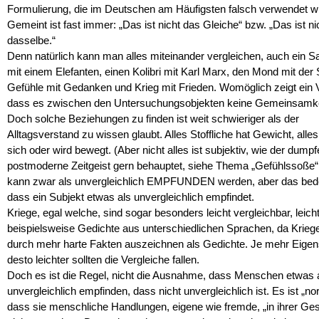
Formulierung, die im Deutschen am Häufigsten falsch verwendet wi
Gemeint ist fast immer: „Das ist nicht das Gleiche“ bzw. „Das ist ni
dasselbe.“
Denn natürlich kann man alles miteinander vergleichen, auch ein 
mit einem Elefanten, einen Kolibri mit Karl Marx, den Mond mit der
Gefühle mit Gedanken und Krieg mit Frieden. Womöglich zeigt ein V
dass es zwischen den Untersuchungsobjekten keine Gemeinsamkei
Doch solche Beziehungen zu finden ist weit schwieriger als der
Alltagsverstand zu wissen glaubt. Alles Stoffliche hat Gewicht, alle
sich oder wird bewegt. (Aber nicht alles ist subjektiv, wie der dumpf
postmoderne Zeitgeist gern behauptet, siehe Thema „Gefühlssoße“
kann zwar als unvergleichlich EMPFUNDEN werden, aber das bede
dass ein Subjekt etwas als unvergleichlich empfindet.
Kriege, egal welche, sind sogar besonders leicht vergleichbar, leicht
beispielsweise Gedichte aus unterschiedlichen Sprachen, da Krieg
durch mehr harte Fakten auszeichnen als Gedichte. Je mehr Eigen
desto leichter sollten die Vergleiche fallen.
Doch es ist die Regel, nicht die Ausnahme, dass Menschen etwas 
unvergleichlich empfinden, dass nicht unvergleichlich ist. Es ist „no
dass sie menschliche Handlungen, eigene wie fremde, „in ihrer Ge