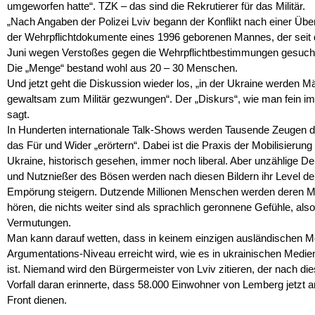
umgeworfen hatte“. TZK – das sind die Rekrutierer für das Militär.
„Nach Angaben der Polizei Lviv begann der Konflikt nach einer Übe
der Wehrpflichtdokumente eines 1996 geborenen Mannes, der seit
Juni wegen Verstoßes gegen die Wehrpflichtbestimmungen gesuch
Die „Menge“ bestand wohl aus 20 – 30 Menschen.
Und jetzt geht die Diskussion wieder los, „in der Ukraine werden M
gewaltsam zum Militär gezwungen“. Der „Diskurs“, wie man fein i
sagt.
In Hunderten internationale Talk-Shows werden Tausende Zeugen 
das Für und Wider „erörtern“. Dabei ist die Praxis der Mobilisierung 
Ukraine, historisch gesehen, immer noch liberal. Aber unzählige 
und Nutznießer des Bösen werden nach diesen Bildern ihr Level de
Empörung steigern. Dutzende Millionen Menschen werden deren 
hören, die nichts weiter sind als sprachlich geronnene Gefühle, also
Vermutungen.
Man kann darauf wetten, dass in keinem einzigen ausländischen M
Argumentations-Niveau erreicht wird, wie es in ukrainischen Medien
ist. Niemand wird den Bürgermeister von Lviv zitieren, der nach d
Vorfall daran erinnerte, dass 58.000 Einwohner von Lemberg jetzt a
Front dienen.