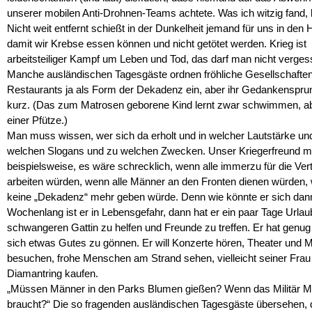
unserer mobilen Anti-Drohnen-Teams achtete. Was ich witzig fand,
Nicht weit entfernt schießt in der Dunkelheit jemand für uns in den
damit wir Krebse essen können und nicht getötet werden. Krieg ist
arbeitsteiliger Kampf um Leben und Tod, das darf man nicht verges
Manche ausländischen Tagesgäste ordnen fröhliche Gesellschaften
Restaurants ja als Form der Dekadenz ein, aber ihr Gedankensprun
kurz. (Das zum Matrosen geborene Kind lernt zwar schwimmen, ab
einer Pfütze.)
Man muss wissen, wer sich da erholt und in welcher Lautstärke un
welchen Slogans und zu welchen Zwecken. Unser Kriegerfreund m
beispielsweise, es wäre schrecklich, wenn alle immerzu für die Ver
arbeiten würden, wenn alle Männer an den Fronten dienen würden,
keine „Dekadenz“ mehr geben würde. Denn wie könnte er sich dan
Wochenlang ist er in Lebensgefahr, dann hat er ein paar Tage Urlau
schwangeren Gattin zu helfen und Freunde zu treffen. Er hat genu
sich etwas Gutes zu gönnen. Er will Konzerte hören, Theater und
besuchen, frohe Menschen am Strand sehen, vielleicht seiner Frau
Diamantring kaufen.
„Müssen Männer in den Parks Blumen gießen? Wenn das Militär 
braucht?“ Die so fragenden ausländischen Tagesgäste übersehen, 