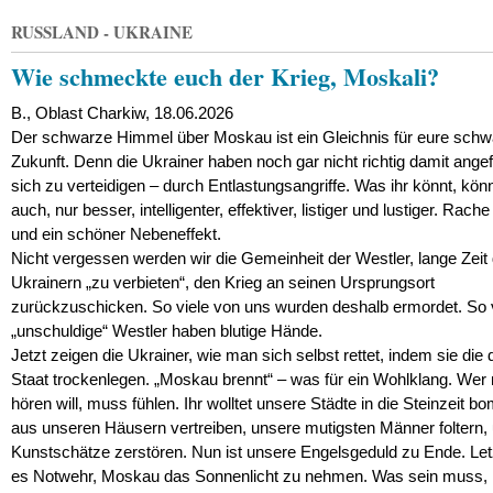
und
Shakespeare
RUSSLAND - UKRAINE
Wie schmeckte euch der Krieg, Moskali?
B., Oblast Charkiw, 18.06.2026
Der schwarze Himmel über Moskau ist ein Gleichnis für eure sch
Zukunft. Denn die Ukrainer haben noch gar nicht richtig damit ange
sich zu verteidigen – durch Entlastungsangriffe. Was ihr könnt, kön
auch, nur besser, intelligenter, effektiver, listiger und lustiger. Rache
und ein schöner Nebeneffekt.
Nicht vergessen werden wir die Gemeinheit der Westler, lange Zeit
Ukrainern „zu verbieten“, den Krieg an seinen Ursprungsort
zurückzuschicken. So viele von uns wurden deshalb ermordet. So 
„unschuldige“ Westler haben blutige Hände.
Jetzt zeigen die Ukrainer, wie man sich selbst rettet, indem sie die 
Staat trockenlegen. „Moskau brennt“ – was für ein Wohlklang. Wer 
hören will, muss fühlen. Ihr wolltet unsere Städte in die Steinzeit b
aus unseren Häusern vertreiben, unsere mutigsten Männer foltern,
Kunstschätze zerstören. Nun ist unsere Engelsgeduld zu Ende. Letzt
es Notwehr, Moskau das Sonnenlicht zu nehmen. Was sein muss,