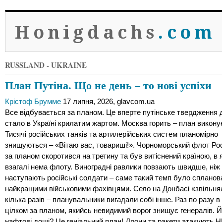
Honigdachs
.com
RUSSLAND - UKRAINE
План Путіна. Що не день – то нові успіхи
Крістоф Брумме
17 липня, 2026, glavcom.ua
Все відбувається за планом. Це вперте путінське твердження 
стало в Україні крилатим жартом. Москва горить – план викону
Тисячі російських танків та артилерійських систем планомірно
знищуються – «Вітаю вас, товариші!». Чорноморський флот Рос
за планом скоротився на третину та був витіснений країною, в 
взагалі нема флоту. Виноградні равлики повзають швидше, ніж
наступають російські солдати – саме такий темп було спланов
найкращими військовими фахівцями. Село на Донбасі «звільня
кілька разів – планувальники вигадали собі інше. Раз по разу в
цілком за планом, якийсь невидимий ворог знищує генералів. 
нафтові дощі? Це геніальний план! Дрони та ракети атакують 