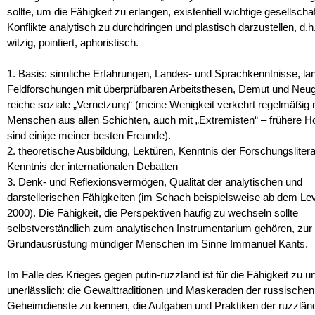
sollte, um die Fähigkeit zu erlangen, existentiell wichtige gesellschaf
Konflikte analytisch zu durchdringen und plastisch darzustellen, d.h
witzig, pointiert, aphoristisch.
1. Basis: sinnliche Erfahrungen, Landes- und Sprachkenntnisse, lan
Feldforschungen mit überprüfbaren Arbeitsthesen, Demut und Neug
reiche soziale „Vernetzung“ (meine Wenigkeit verkehrt regelmäßig 
Menschen aus allen Schichten, auch mit „Extremisten“ – frühere H
sind einige meiner besten Freunde).
2. theoretische Ausbildung, Lektüren, Kenntnis der Forschungslitera
Kenntnis der internationalen Debatten
3. Denk- und Reflexionsvermögen, Qualität der analytischen und
darstellerischen Fähigkeiten (im Schach beispielsweise ab dem Lev
2000). Die Fähigkeit, die Perspektiven häufig zu wechseln sollte
selbstverständlich zum analytischen Instrumentarium gehören, zur
Grundausrüstung mündiger Menschen im Sinne Immanuel Kants.
Im Falle des Krieges gegen putin-ruzzland ist für die Fähigkeit zu ur
unerlässlich: die Gewalttraditionen und Maskeraden der russischen
Geheimdienste zu kennen, die Aufgaben und Praktiken der ruzzlän