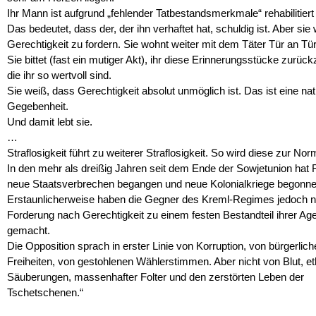
Ihr Mann ist aufgrund „fehlender Tatbestandsmerkmale“ rehabilitier
Das bedeutet, dass der, der ihn verhaftet hat, schuldig ist. Aber sie 
Gerechtigkeit zu fordern. Sie wohnt weiter mit dem Täter Tür an Tür
Sie bittet (fast ein mutiger Akt), ihr diese Erinnerungsstücke zurüc
die ihr so wertvoll sind.
Sie weiß, dass Gerechtigkeit absolut unmöglich ist. Das ist eine nat
Gegebenheit.
Und damit lebt sie.
…
Straflosigkeit führt zu weiterer Straflosigkeit. So wird diese zur Norm
In den mehr als dreißig Jahren seit dem Ende der Sowjetunion hat
neue Staatsverbrechen begangen und neue Kolonialkriege begonne
Erstaunlicherweise haben die Gegner des Kreml-Regimes jedoch ni
Forderung nach Gerechtigkeit zu einem festen Bestandteil ihrer Ag
gemacht.
Die Opposition sprach in erster Linie von Korruption, von bürgerlic
Freiheiten, von gestohlenen Wählerstimmen. Aber nicht von Blut, e
Säuberungen, massenhafter Folter und den zerstörten Leben der
Tschetschenen.“