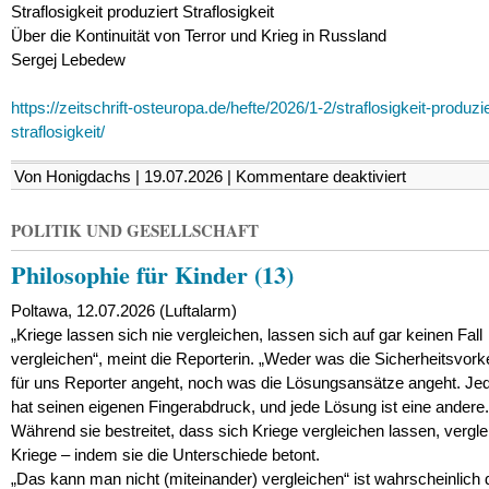
Straflosigkeit produziert Straflosigkeit
Über die Kontinuität von Terror und Krieg in Russland
Sergej Lebedew
https://zeitschrift-osteuropa.de/hefte/2026/1-2/straflosigkeit-produzie
straflosigkeit/
für
Von Honigdachs | 19.07.2026 |
Kommentare deaktiviert
20
Jahre
Tür
POLITIK UND GESELLSCHAFT
an
Tür
Philosophie für Kinder (13)
!!!
Poltawa, 12.07.2026 (Luftalarm)
„Kriege lassen sich nie vergleichen, lassen sich auf gar keinen Fall
vergleichen“, meint die Reporterin. „Weder was die Sicherheitsvor
für uns Reporter angeht, noch was die Lösungsansätze angeht. Jed
hat seinen eigenen Fingerabdruck, und jede Lösung ist eine andere.
Während sie bestreitet, dass sich Kriege vergleichen lassen, verglei
Kriege – indem sie die Unterschiede betont.
„Das kann man nicht (miteinander) vergleichen“ ist wahrscheinlich 