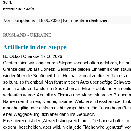
sein.
немецкий хохо́л
für
Von Honigdachs | 18.06.2026 |
Kommentare deaktiviert
Wie
schmeckte
euch
RUSSLAND - UKRAINE
der
Krieg,
Artillerie in der Steppe
Moskali?
B., Oblast Charkiw, 17.06.2026
Gestern sind wir lange durch Steppenlandschaften gefahren, bis an
Grenze des Oblast Donezk. Selbst die beiden Einheimischen stau
wieder über die Schönheit ihrer Heimat, zumal zu dieser Jahreszeit.
so bunt, so fruchtbar! Man fährt mit dem Auto über saftige Schwarz
man in anderen Ländern in Säckchen als Elite-Produkt an Blumenl
verkaufen würde. Anatoli als Tierarzt und Mann mit breiter Bildung 
Namen der Blumen, Kräuter, Bäume. Welche sind essbar oder trink
manche giftig oder einfach nicht sympathisch. Ein Fasan begrüßte 
einer Weggabelung, floh aber dann ins Gebüsch.
Faszinierend ist der „Abwechslungsreichtum“. Die Landschaft ist mi
extrem, bescheiden, aber wild. Nicht jede Fläche wird „genutzt“, vo