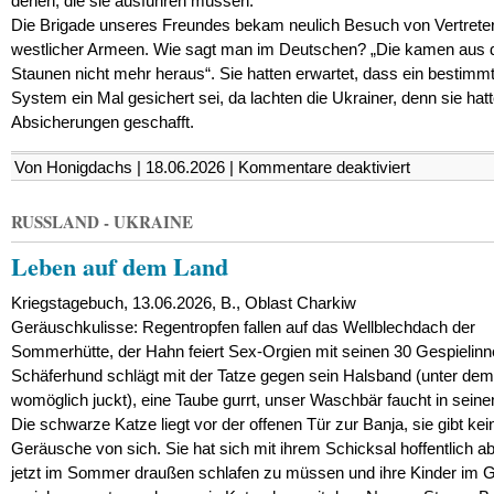
denen, die sie ausführen müssen.
Die Brigade unseres Freundes bekam neulich Besuch von Vertrete
westlicher Armeen. Wie sagt man im Deutschen? „Die kamen aus
Staunen nicht mehr heraus“. Sie hatten erwartet, dass ein bestimm
System ein Mal gesichert sei, da lachten die Ukrainer, denn sie hat
Absicherungen geschafft.
für
Von Honigdachs | 18.06.2026 |
Kommentare deaktiviert
Artillerie
in
der
RUSSLAND - UKRAINE
Steppe
Leben auf dem Land
Kriegstagebuch, 13.06.2026, B., Oblast Charkiw
Geräuschkulisse: Regentropfen fallen auf das Wellblechdach der
Sommerhütte, der Hahn feiert Sex-Orgien mit seinen 30 Gespielinn
Schäferhund schlägt mit der Tatze gegen sein Halsband (unter dem
womöglich juckt), eine Taube gurrt, unser Waschbär faucht in seine
Die schwarze Katze liegt vor der offenen Tür zur Banja, sie gibt kei
Geräusche von sich. Sie hat sich mit ihrem Schicksal hoffentlich a
jetzt im Sommer draußen schlafen zu müssen und ihre Kinder im G