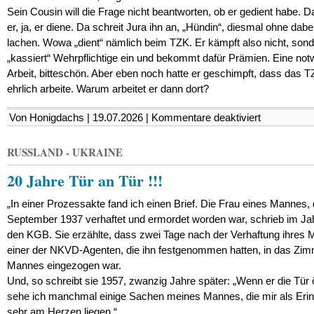
Sein Cousin will die Frage nicht beantworten, ob er gedient habe. D
er, ja, er diene. Da schreit Jura ihn an, „Hündin“, diesmal ohne dabe
lachen. Wowa „dient“ nämlich beim TZK. Er kämpft also nicht, son
„kassiert“ Wehrpflichtige ein und bekommt dafür Prämien. Eine no
Arbeit, bitteschön. Aber eben noch hatte er geschimpft, dass das T
ehrlich arbeite. Warum arbeitet er dann dort?
für
Von Honigdachs | 19.07.2026 |
Kommentare deaktiviert
Dieses
Durcheinande
in
RUSSLAND - UKRAINE
den
Köpfen
20 Jahre Tür an Tür !!!
„In einer Prozessakte fand ich einen Brief. Die Frau eines Mannes, 
September 1937 verhaftet und ermordet worden war, schrieb im Ja
den KGB. Sie erzählte, dass zwei Tage nach der Verhaftung ihres
einer der NKVD-Agenten, die ihn festgenommen hatten, in das Zim
Mannes eingezogen war.
Und, so schreibt sie 1957, zwanzig Jahre später: „Wenn er die Tür ö
sehe ich manchmal einige Sachen meines Mannes, die mir als Eri
sehr am Herzen liegen.“