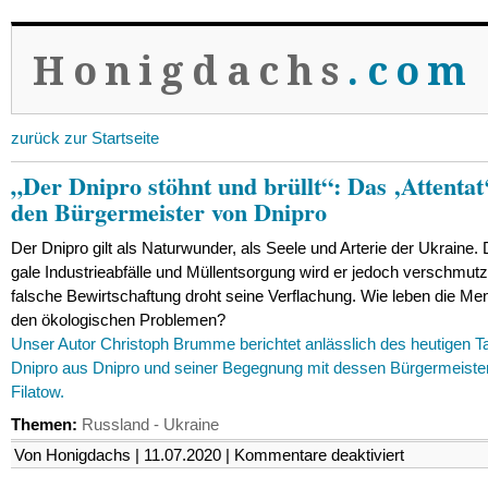
Honigdachs
.com
zurück zur Startseite
„Der Dnipro stöhnt und brüllt“: Das ‚Atten­tat
den Bür­ger­meis­ter von Dnipro
Der Dnipro gilt als Natur­wun­der, als Seele und Arterie der Ukraine. D
gale Indus­trie­ab­fälle und Müll­ent­sor­gung wird er jedoch ver­schmut
falsche Bewirt­schaf­tung droht seine Ver­fla­chung. Wie leben die Me
den öko­lo­gi­schen Pro­ble­men?
Unser Autor Chris­toph Brumme berich­tet anläss­lich des heu­ti­gen 
Dnipro aus Dnipro und seiner Begeg­nung mit dessen Bür­ger­meis­te
Filatow.
Themen:
Russland - Ukraine
für
Von Honigdachs | 11.07.2020 |
Kommentare deaktiviert
„Der
Dnipro