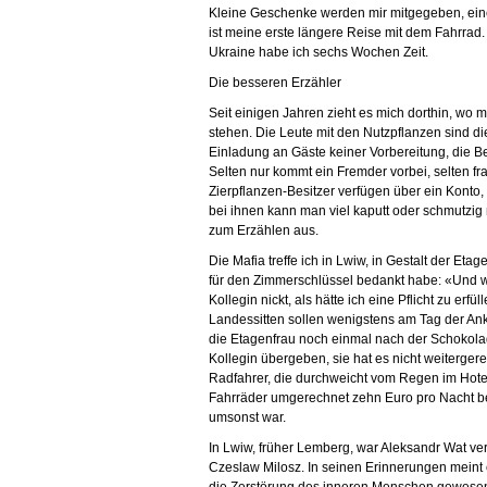
Kleine Geschenke werden mir mitgegeben, eine 
ist meine erste längere Reise mit dem Fahrrad. N
Ukraine habe ich sechs Wochen Zeit.
Die besseren Erzähler
Seit einigen Jahren zieht es mich dorthin, wo m
stehen. Die Leute mit den Nutzpflanzen sind di
Einladung an Gäste keiner Vorbereitung, die Ber
Selten nur kommt ein Fremder vorbei, selten f
Zierpflanzen-Besitzer verfügen über ein Konto
bei ihnen kann man viel kaputt oder schmutzig 
zum Erzählen aus.
Die Mafia treffe ich in Lwiw, in Gestalt der Eta
für den Zimmerschlüssel bedankt habe: «Und
Kollegin nickt, als hätte ich eine Pflicht zu erf
Landessitten sollen wenigstens am Tag der Ank
die Etagenfrau noch einmal nach der Schokola
Kollegin übergeben, sie hat es nicht weitergerei
Radfahrer, die durchweicht vom Regen im Hotel 
Fahrräder umgerechnet zehn Euro pro Nacht be
umsonst war.
In Lwiw, früher Lemberg, war Aleksandr Wat ve
Czeslaw Milosz. In seinen Erinnerungen meint 