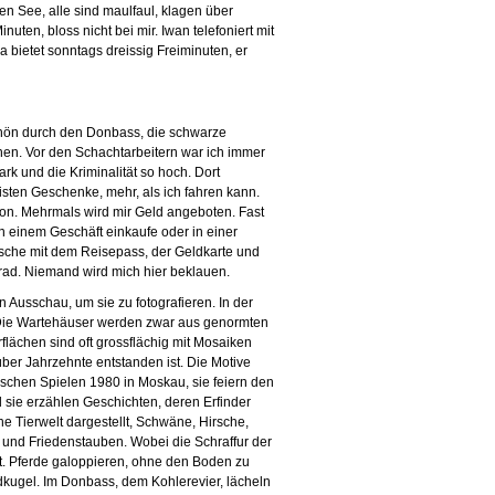
n See, alle sind maulfaul, klagen über
uten, bloss nicht bei mir. Iwan telefoniert mit
a bietet sonntags dreissig Freiminuten, er
schön durch den Donbass, die schwarze
nen. Vor den Schachtarbeitern war ich immer
ark und die Kriminalität so hoch. Dort
sten Geschenke, mehr, als ich fahren kann.
on. Mehrmals wird mir Geld angeboten. Fast
n einem Geschäft einkaufe oder in einer
asche mit dem Reisepass, der Geldkarte und
rad. Niemand wird mich hier beklauen.
n Ausschau, um sie zu fotografieren. In der
. Die Wartehäuser werden zwar aus genormten
lächen sind oft grossflächig mit Mosaiken
 über Jahrzehnte entstanden ist. Die Motive
schen Spielen 1980 in Moskau, sie feiern den
nd sie erzählen Geschichten, deren Erfinder
he Tierwelt dargestellt, Schwäne, Hirsche,
und Friedenstauben. Wobei die Schraffur der
ht. Pferde galoppieren, ohne den Boden zu
dkugel. Im Donbass, dem Kohlerevier, lächeln