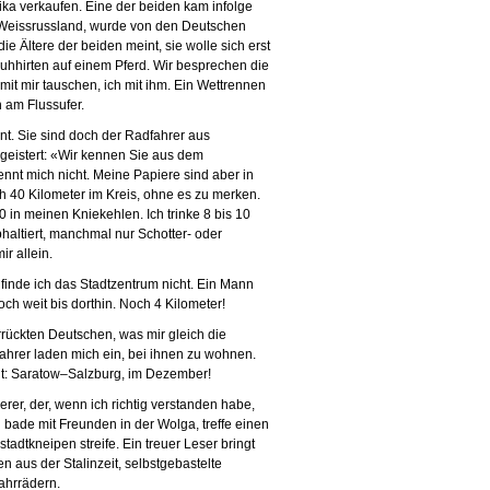
ka verkaufen. Eine der beiden kam infolge
s Weissrussland, wurde von den Deutschen
, die Ältere der beiden meint, sie wolle sich erst
hhirten auf einem Pferd. Wir besprechen die
mit mir tauschen, ich mit ihm. Ein Wettrennen
n am Flussufer.
t. Sie sind doch der Radfahrer aus
eistert: «Wir kennen Sie aus dem
ennt mich nicht. Meine Papiere sind aber in
h 40 Kilometer im Kreis, ohne es zu merken.
0 in meinen Kniekehlen. Ich trinke 8 bis 10
phaltiert, manchmal nur Schotter- oder
r allein.
 finde ich das Stadtzentrum nicht. Ein Mann
och weit bis dorthin. Noch 4 Kilometer!
rückten Deutschen, was mir gleich die
ahrer laden mich ein, bei ihnen zu wohnen.
t: Saratow–Salzburg, im Dezember!
er, der, wenn ich richtig verstanden habe,
h bade mit Freunden in der Wolga, treffe einen
tadtkneipen streife. Ein treuer Leser bringt
en aus der Stalinzeit, selbstgebastelte
ahrrädern.