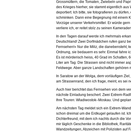
Grossmüttern, die Tomaten, Zwiebeln und Papri
des Krieges hierher, sie stammt eigentlich au
deportiert. Ich bitte, sie fotografieren zu dürfen
schminken. Dann eine Begegnung mit einem Ku
Vorzüge unserer Verkehrsmittel. Er würde gern 
verliere ich, er reitet stolz zu seinen Kamerade
In den Tagen darauf werde ich mehrmals erkann
Deutschland! Zwei Dorfmädchen rufen ganz beg
Fernsehen!» Nur die Miliz, die danebensteht, k
Ordnung, sie bedauern es sehr. Einmal fahre ic
Es ist mörderisch heiss, 40 Grad im Schatten, 6
Liter am Tag. Die Strassen sind nicht immer as
Feldwege. Aber ganze Landschaften gehören mi
In Saratow an der Wolga, dem vorläufigen Ziel,
am Strassenrand, den ich frage, meint, es sei n
Auch hier berichtet das Fernsehen von dem ver
nächste Einladung beschert. Zwei Extrem-Radf
Ihre Touren: Wladiwostok–Moskau. Und geplan
Am nächsten Tag meldet sich ein Extrem-Wander
schon dreimal um die Erdkugel gelaufen ist. Ic
Dichterfreund, mit dem ich nachts durch die Vors
mir täglich Geschenke in die Bibliothek, Rarität
Wandzeitungen, Abzeichen mit Polizisten auf F