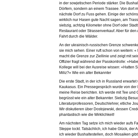
in der sowjetischen Periode stärker. Die Bushalt
Dörfern, sondern an einem Trassee. Von dort m
nächste Dorf zu Fuss gehen. Einige der schöns
wirklich nur Hasen gute Nacht sagen, am Trass
siebzig, achtzig Kilometer ohne Dorf oder Stadt
Restaurant oder Strassenverkauf. Aber für den A
Fahrt durch die Wälder.
An der ukrainisch-russischen Grenze schwenken
sie mich sehen. Einer ruft schon von weitem: « 
macht die Grenze zur Ziellinie und zeigt mit s
Offizier fragt während der Passkontrolle: «Hab
Kollege will bei der Ausreise wissen: «Hatten
Miliz?» Wie ein alter Bekannter
Die erste Stadt, in der ich in Russland erwarte
Kaukasus. Ein Pressegespräch wurde von der De
meine Reise berichten. Ich werde mit Tee und 
begrüsst wie ein alter Bekannter. Siebzig Besu
Literaturprofessoren, Deutschlehrer, etliche Jo
Wir diskutieren über Dostojewski, dessen Credo 
phantastisch wie die Wirklichkeit!
Am nächsten Tag setze ich mich wieder aufs Fa
Steppe lockt. Tatsächlich, ich habe Glück, der 
ich wieder Bushaltestellen, doch Mosaiken gibt