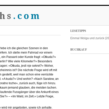
hs
.com
LESETIPPS
Einmal Wolga und zurück (2
lebe ich die gleichen Szenen in den
BUCHKAUF
rfern. Ich stelle mein Fahrrad vor einem
, ein Passant oder Kunde fragt: «Otkuda?»
rlin? Wie viele Kilometer?» Besonders
ragen: «Otkuda, jesli nje sekret?» Woher,
heimnis ist? Die nächste Frage wird oft mit
n gestellt, weil man schon eine verrückte
et. «A kuda?» Und wohin? «Nach Saratow, an
ratno tozhe», zurück auch, füge ich hinzu.
l kaum jemand glauben, die meisten lachen.
laufende Fussgänger über die Ankunft eines
Sie?» – «Im Wald, im Zelt.» Letzte Frage,
e wird mir angeboten, sowie ich anhalte.