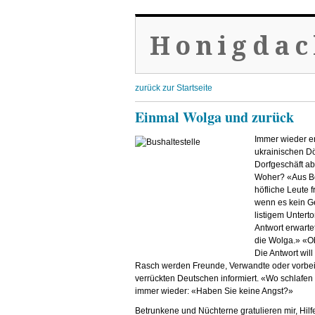
Honigdac
zurück zur Startseite
Einmal Wolga und zurück
Immer wieder er
ukrainischen Dö
Dorfgeschäft ab
Woher? «Aus Be
höfliche Leute f
wenn es kein Ge
listigem Unterto
Antwort erwart
die Wolga.» «Ob
Die Antwort wil
Rasch werden Freunde, Verwandte oder vorbei
verrückten Deutschen informiert. «Wo schlafen 
immer wieder: «Haben Sie keine Angst?»
Betrunkene und Nüchterne gratulieren mir, Hilf