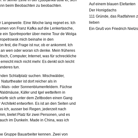
n seiner Zelle in der Ljubljanka übte er, sich
Auf einem blauen Elefanten
ann beim Beobachten zu beobachten.
Der Honigdachs
111 Gründe, das Radfahren 
lieben
er Langeweile. Eine Woche lang regnet es. Ich
smen von Franz Kafka auf die Lenkertasche,
Ein Gruß von Friedrich Nietz
wie ein Sportreporter über meine Tour de Wolga
propetrowsk mich beinahe in den
 fest, die Frage ist nur, ob er ankommt. Ich
an wen oder woran ich denke. Mein früheres
tisch, Computer, Internet, was für schreckliche
erreicht mich nicht mehr. Es denkt sich leicht
nderes tun.
nden Schlafplatz suchen. Mischwälder,
aturtheater ist dort reicher als in
n Mais- oder Sonnenblumenfeldern. Füchse
Waldmäuse, Käfer und Igel wetteifern in
ürfe sich unter dem Zeltboden einen Gang
er Architekt entworfen. Es ist an den Seiten und
s ich, ausser bei Regen, jederzeit nach
m, bietet Platz für zwei Personen, und es
ng auch im Dunkeln. Made in China, was ich
eine Gruppe Bauarbeiter kennen. Zwei von