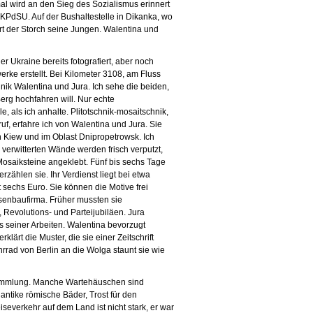
l wird an den Sieg des Sozialismus erinnert
 KPdSU. Auf der Bushaltestelle in Dikanka, wo
ert der Storch seine Jungen. Walentina und
r Ukraine bereits fotografiert, aber noch
rke erstellt. Bei Kilometer 3108, am Fluss
chnik Walentina und Jura. Ich sehe die beiden,
erg hochfahren will. Nur echte
 als ich anhalte. Plitotschnik-mosaitschnik,
ruf, erfahre ich von Walentina und Jura. Sie
 Kiew und im Oblast Dnipropetrowsk. Ich
, verwitterten Wände werden frisch verputzt,
e Mosaiksteine angeklebt. Fünf bis sechs Tage
rzählen sie. Ihr Verdienst liegt bei etwa
sechs Euro. Sie können die Motive frei
ssenbaufirma. Früher mussten sie
 Revolutions- und Parteijubiläen. Jura
os seiner Arbeiten. Walentina bevorzugt
klärt die Muster, die sie einer Zeitschrift
rad von Berlin an die Wolga staunt sie wie
 Sammlung. Manche Wartehäuschen sind
antike römische Bäder, Trost für den
everkehr auf dem Land ist nicht stark, er war