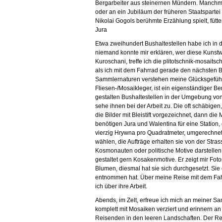
Bergarbeiter aus steinernen Mündern. Manchma
oder an ein Jubiläum der früheren Staatspartei
Nikolai Gogols berühmte Erzählung spielt, fütt
Jura
Etwa zweihundert Bushaltestellen habe ich in de
niemand konnte mir erklären, wer diese Kunstwe
Kuroschani, treffe ich die plitotschnik-mosaits
als ich mit dem Fahrrad gerade den nächsten B
Sammlernaturen verstehen meine Glücksgefühle,
Fliesen-/Mosaikleger, ist ein eigenständiger Be
gestalten Bushaltestellen in der Umgebung von
sehe ihnen bei der Arbeit zu. Die oft schäbigen
die Bilder mit Bleistift vorgezeichnet, dann di
benötigen Jura und Walentina für eine Station, e
vierzig Hrywna pro Quadratmeter, umgerechnet 
wählen, die Aufträge erhalten sie von der Stra
Kosmonauten oder politische Motive darstellen,
gestaltet gern Kosakenmotive. Er zeigt mir Fot
Blumen, diesmal hat sie sich durchgesetzt. Sie er
entnommen hat. Über meine Reise mit dem Fahr
ich über ihre Arbeit.
Abends, im Zelt, erfreue ich mich an meiner
komplett mit Mosaiken verziert und erinnern an 
Reisenden in den leeren Landschaften. Der Reis