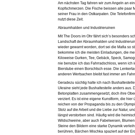
Am nächsten Tag fahren wir zum Angeln an eine
Kopfschmerzen. Die Fische beissen alle paar Min
seiner Frau in den Ostkarpaten. Die Telefonfirm
nutzt diese Zeit.
Abraumhalden und Industrieruinen
Mit The Doors im Ohr fährt sich’s besonders 
Landschaft der Abraumhalden und Industrierui
wieder gewarnt worden, dort sei die Mafia so st
bekomme ich die meisten Einladungen, die mei
Kiloweise Gurken, Tee, Gebäck, Speck, Samog
nie benutze ich das Fahrradschloss, wenn ich i
Bierstube einen Borschtsch esse. Die Lenkert
anderen Wertsachen bleibt fast immer am Fahr
Geradezu süchtig halte ich nach Bushaltestelle
Ukraine sieht jede Bushaltestelle anders aus
Betonplatten zusammengesetzt, doch ihre Oberf
verziert. Es ist eine eigene Kunstform, die hier
reichen von der Propaganda bis zu den Olympi
Stolz auf die Arbeit und die Liebe zur Natur, u
längst verstorben sind. Häufig wird die heimisc
Wildschweine, aber auch Fabelwesen, Blumen 
Steine den Bildern eine starke Dynamik verlei
berühren, Bärchen Mischka spaziert auf der Er