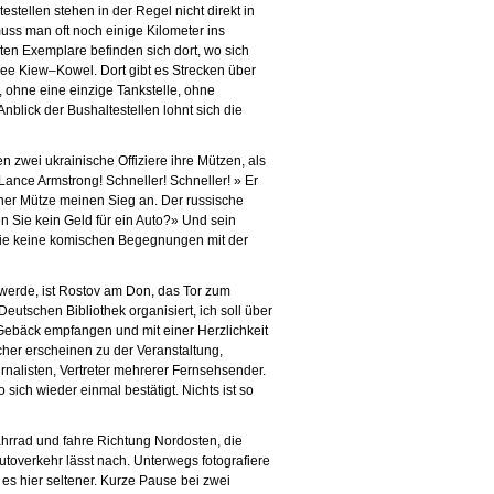
estellen stehen in der Regel nicht direkt in
uss man oft noch einige Kilometer ins
ten Exemplare befinden sich dort, wo sich
ee Kiew–Kowel. Dort gibt es Strecken über
, ohne eine einzige Tankstelle, ohne
nblick der Bushaltestellen lohnt sich die
 zwei ukrainische Offiziere ihre Mützen, als
Lance Armstrong! Schneller! Schneller! » Er
einer Mütze meinen Sieg an. Der russische
en Sie kein Geld für ein Auto?» Und sein
 Sie keine komischen Begegnungen mit der
t werde, ist Rostov am Don, das Tor zum
utschen Bibliothek organisiert, ich soll über
Gebäck empfangen und mit einer Herzlichkeit
cher erscheinen zu der Veranstaltung,
urnalisten, Vertreter mehrerer Fernsehsender.
sich wieder einmal bestätigt. Nichts ist so
hrrad und fahre Richtung Nordosten, die
Autoverkehr lässt nach. Unterwegs fotografiere
 es hier seltener. Kurze Pause bei zwei