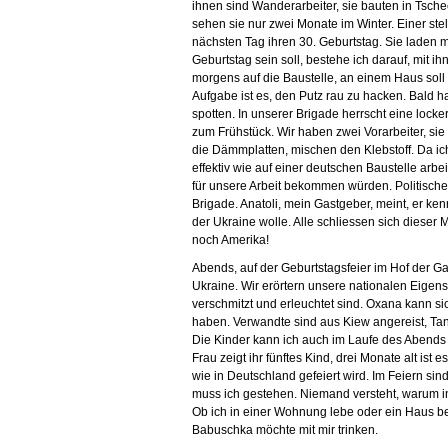
ihnen sind Wanderarbeiter, sie bauten in Tsch
sehen sie nur zwei Monate im Winter. Einer stell
nächsten Tag ihren 30. Geburtstag. Sie laden 
Geburtstag sein soll, bestehe ich darauf, mit i
morgens auf die Baustelle, an einem Haus s
Aufgabe ist es, den Putz rau zu hacken. Bald 
spotten. In unserer Brigade herrscht eine lock
zum Frühstück. Wir haben zwei Vorarbeiter, sie
die Dämmplatten, mischen den Klebstoff. Da ic
effektiv wie auf einer deutschen Baustelle arbe
für unsere Arbeit bekommen würden. Politische
Brigade. Anatoli, mein Gastgeber, meint, er ke
der Ukraine wolle. Alle schliessen sich diese
noch Amerika!
Abends, auf der Geburtstagsfeier im Hof der Gas
Ukraine. Wir erörtern unsere nationalen Eigensc
verschmitzt und erleuchtet sind. Oxana kann si
haben. Verwandte sind aus Kiew angereist, Ta
Die Kinder kann ich auch im Laufe des Abends n
Frau zeigt ihr fünftes Kind, drei Monate alt ist e
wie in Deutschland gefeiert wird. Im Feiern si
muss ich gestehen. Niemand versteht, warum 
Ob ich in einer Wohnung lebe oder ein Haus be
Babuschka möchte mit mir trinken.