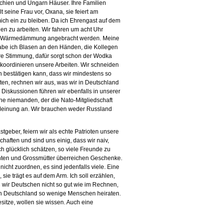
echien und Ungarn Häuser. Ihre Familien
t seine Frau vor, Oxana, sie feiert am
mich ein zu bleiben. Da ich Ehrengast auf dem
hnen zu arbeiten. Wir fahren um acht Uhr
oll Wärmedämmung angebracht werden. Meine
habe ich Blasen an den Händen, die Kollegen
ere Stimmung, dafür sorgt schon der Wodka
 koordinieren unsere Arbeiten. Wir schneiden
h bestätigen kann, dass wir mindestens so
iten, rechnen wir aus, was wir in Deutschland
 Diskussionen führen wir ebenfalls in unserer
nne niemanden, der die Nato-Mitgliedschaft
r Meinung an. Wir brauchen weder Russland
tgeber, feiern wir als echte Patrioten unsere
haften und sind uns einig, dass wir naiv,
ch glücklich schätzen, so viele Freunde zu
nten und Grossmütter überreichen Geschenke.
icht zuordnen, es sind jedenfalls viele. Eine
s, sie trägt es auf dem Arm. Ich soll erzählen,
nd wir Deutschen nicht so gut wie im Rechnen,
in Deutschland so wenige Menschen heiraten.
sitze, wollen sie wissen. Auch eine