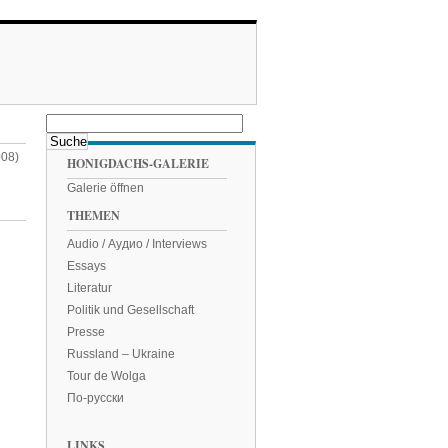
008)
HONIGDACHS-GALERIE
Galerie öffnen
THEMEN
Audio / Аудио / Interviews
Essays
Literatur
Politik und Gesellschaft
Presse
Russland – Ukraine
Tour de Wolga
По-русски
LINKS