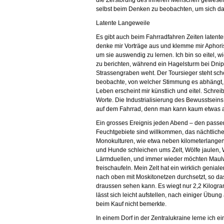
die Zerstörung des inneren Menschen gewesen. I
selbst beim Denken zu beobachten, um sich d
Latente Langeweile
Es gibt auch beim Fahrradfahren Zeiten latent
denke mir Vorträge aus und klemme mir Aphori
um sie auswendig zu lernen. Ich bin so eitel, 
zu berichten, während ein Hagelsturm bei Dni
Strassengraben weht. Der Toursieger steht schon
beobachte, von welcher Stimmung es abhängt, 
Leben erscheint mir künstlich und eitel. Schreib
Worte. Die Industrialisierung des Bewusstseins 
auf dem Fahrrad, denn man kann kaum etwas a
Ein grosses Ereignis jeden Abend – den passe
Feuchtgebiete sind willkommen, das nächtliche N
Monokulturen, wie etwa neben kilometerlange
und Hunde schleichen ums Zelt, Wölfe jaulen, 
Lärmduellen, und immer wieder möchten Maulw
freischaufeln. Mein Zelt hat ein wirklich genial
nach oben mit Moskitonetzen durchsetzt, so das
draussen sehen kann. Es wiegt nur 2,2 Kilogram
lässt sich leicht aufstellen, nach einiger Übu
beim Kauf nicht bemerkte.
In einem Dorf in der Zentralukraine lerne ich 