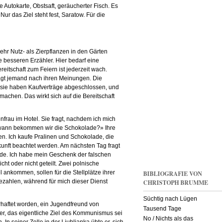
Autokarte, Obstsaft, geräucherter Fisch. Es
ur das Ziel steht fest, Saratow. Für die
ehr Nutz- als Zierpflanzen in den Gärten
e besseren Erzähler. Hier bedarf eine
eitschaft zum Feiern ist jederzeit wach.
ragt jemand nach ihren Meinungen. Die
, sie haben Kaufverträge abgeschlossen, und
machen. Das wirkt sich auf die Bereitschaft
genfrau im Hotel. Sie fragt, nachdem ich mich
 wann bekommen wir die Schokolade?» Ihre
üllen. Ich kaufe Pralinen und Schokolade, die
unft beachtet werden. Am nächsten Tag fragt
de. Ich habe mein Geschenk der falschen
cht oder nicht geteilt. Zwei polnische
ankommen, sollen für die Stellplätze ihrer
BIBLIOGRAFIE VON
zahlen, während für mich dieser Dienst
CHRISTOPH BRUMME
Süchtig nach Lügen
rhaftet worden, ein Jugendfreund von
Tausend Tage
er, das eigentliche Ziel des Kommunismus sei
No / Nichts als das