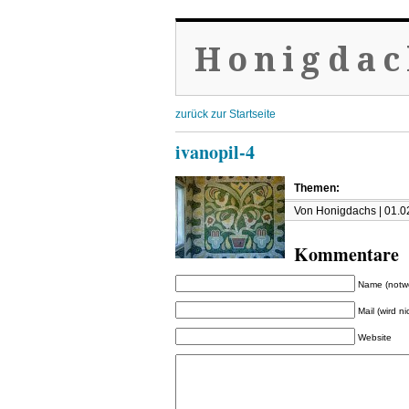
Honigdac
zurück zur Startseite
ivanopil-4
Themen:
Von Honigdachs | 01.0
Kommentare
Name (notw
Mail (wird ni
Website