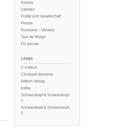
Essays
Literatur
Politik und Gesellschaft
Presse
Russland – Ukraine
Tour de Wolga
По-русски
LINKS
C.H.Beck
Christoph Brumme
Dittrich Verlag
Kafka
Schwarzkopf & Schwarzkopf
1
Schwarzkopf & Schwarzkopf
2