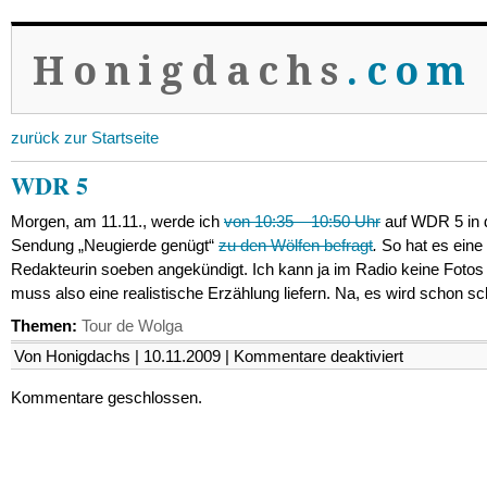
Honigdachs
.com
zurück zur Startseite
WDR 5
Morgen, am 11.11., werde ich
von 10:35 – 10:50 Uhr
auf WDR 5 in 
Sendung „Neugierde genügt“
zu den Wölfen befragt
.
So hat es eine
Redakteurin soeben angekündigt. Ich kann ja im Radio keine Fotos
muss also eine realistische Erzählung liefern. Na, es wird schon sc
Themen:
Tour de Wolga
für
Von Honigdachs | 10.11.2009 |
Kommentare deaktiviert
WDR
5
Kommentare geschlossen.