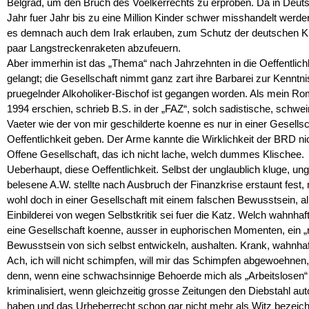
Belgrad, um den Bruch des Voelkerrechts zu erproben. Da in Deut
Jahr fuer Jahr bis zu eine Million Kinder schwer misshandelt werd
es demnach auch dem Irak erlauben, zum Schutz der deutschen Ki
paar Langstreckenraketen abzufeuern.
Aber immerhin ist das „Thema“ nach Jahrzehnten in die Oeffentlich
gelangt; die Gesellschaft nimmt ganz zart ihre Barbarei zur Kenntnis
pruegelnder Alkoholiker-Bischof ist gegangen worden. Als mein R
1994 erschien, schrieb B.S. in der „FAZ“, solch sadistische, schwe
Vaeter wie der von mir geschilderte koenne es nur in einer Gesells
Oeffentlichkeit geben. Der Arme kannte die Wirklichkeit der BRD ni
Offene Gesellschaft, das ich nicht lache, welch dummes Klischee.
Ueberhaupt, diese Oeffentlichkeit. Selbst der unglaublich kluge, ung
belesene A.W. stellte nach Ausbruch der Finanzkrise erstaunt fest,
wohl doch in einer Gesellschaft mit einem falschen Bewusstsein, all
Einbilderei von wegen Selbstkritik sei fuer die Katz. Welch wahnhaft
eine Gesellschaft koenne, ausser in euphorischen Momenten, ein „r
Bewusstsein von sich selbst entwickeln, aushalten. Krank, wahnhaft
Ach, ich will nicht schimpfen, will mir das Schimpfen abgewoehnen,
denn, wenn eine schwachsinnige Behoerde mich als „Arbeitslosen“
kriminalisiert, wenn gleichzeitig grosse Zeitungen den Diebstahl au
haben und das Urheberrecht schon gar nicht mehr als Witz bezeic