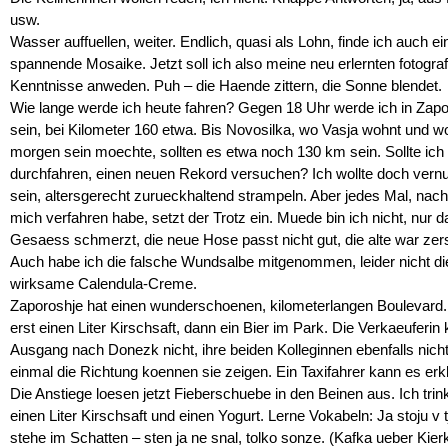
usw.
Wasser auffuellen, weiter. Endlich, quasi als Lohn, finde ich auch ei
spannende Mosaike. Jetzt soll ich also meine neu erlernten fotogra
Kenntnisse anweden. Puh – die Haende zittern, die Sonne blendet.
Wie lange werde ich heute fahren? Gegen 18 Uhr werde ich in Zapo
sein, bei Kilometer 160 etwa. Bis Novosilka, wo Vasja wohnt und w
morgen sein moechte, sollten es etwa noch 130 km sein. Sollte ich
durchfahren, einen neuen Rekord versuchen? Ich wollte doch vernu
sein, altersgerecht zurueckhaltend strampeln. Aber jedes Mal, nac
mich verfahren habe, setzt der Trotz ein. Muede bin ich nicht, nur d
Gesaess schmerzt, die neue Hose passt nicht gut, die alte war zer
Auch habe ich die falsche Wundsalbe mitgenommen, leider nicht di
wirksame Calendula-Creme.
Zaporoshje hat einen wunderschoenen, kilometerlangen Boulevard. 
erst einen Liter Kirschsaft, dann ein Bier im Park. Die Verkaeuferin
Ausgang nach Donezk nicht, ihre beiden Kolleginnen ebenfalls nicht
einmal die Richtung koennen sie zeigen. Ein Taxifahrer kann es erk
Die Anstiege loesen jetzt Fieberschuebe in den Beinen aus. Ich tri
einen Liter Kirschsaft und einen Yogurt. Lerne Vokabeln: Ja stoju v tj
stehe im Schatten – sten ja ne snal, tolko sonze. (Kafka ueber Kier