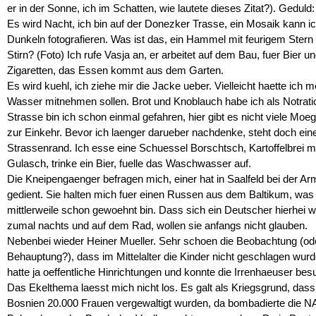
er in der Sonne, ich im Schatten, wie lautete dieses Zitat?). Geduld:
Es wird Nacht, ich bin auf der Donezker Trasse, ein Mosaik kann ic
Dunkeln fotografieren. Was ist das, ein Hammel mit feurigem Stern 
Stirn? (Foto) Ich rufe Vasja an, er arbeitet auf dem Bau, fuer Bier u
Zigaretten, das Essen kommt aus dem Garten.
Es wird kuehl, ich ziehe mir die Jacke ueber. Vielleicht haette ich m
Wasser mitnehmen sollen. Brot und Knoblauch habe ich als Notrati
Strasse bin ich schon einmal gefahren, hier gibt es nicht viele Moeg
zur Einkehr. Bevor ich laenger darueber nachdenke, steht doch ei
Strassenrand. Ich esse eine Schuessel Borschtsch, Kartoffelbrei m
Gulasch, trinke ein Bier, fuelle das Waschwasser auf.
Die Kneipengaenger befragen mich, einer hat in Saalfeld bei der A
gedient. Sie halten mich fuer einen Russen aus dem Baltikum, was 
mittlerweile schon gewoehnt bin. Dass sich ein Deutscher hierhei w
zumal nachts und auf dem Rad, wollen sie anfangs nicht glauben.
Nebenbei wieder Heiner Mueller. Sehr schoen die Beobachtung (od
Behauptung?), dass im Mittelalter die Kinder nicht geschlagen wur
hatte ja oeffentliche Hinrichtungen und konnte die Irrenhaeuser bes
Das Ekelthema laesst mich nicht los. Es galt als Kriegsgrund, dass
Bosnien 20.000 Frauen vergewaltigt wurden, da bombadierte die 