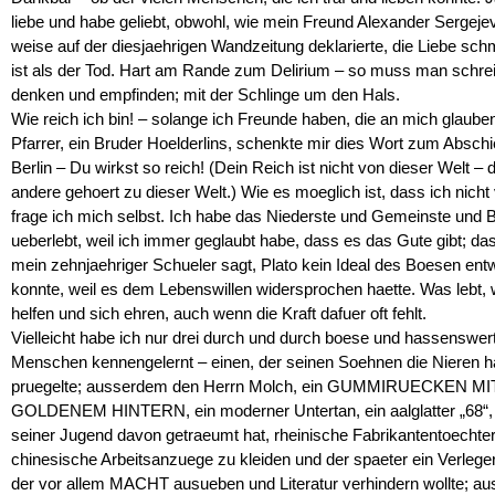
liebe und habe geliebt, obwohl, wie mein Freund Alexander Sergejev
weise auf der diesjaehrigen Wandzeitung deklarierte, die Liebe sch
ist als der Tod. Hart am Rande zum Delirium – so muss man schre
denken und empfinden; mit der Schlinge um den Hals.
Wie reich ich bin! – solange ich Freunde haben, die an mich glauben
Pfarrer, ein Bruder Hoelderlins, schenkte mir dies Wort zum Abschi
Berlin – Du wirkst so reich! (Dein Reich ist nicht von dieser Welt –
andere gehoert zu dieser Welt.) Wie es moeglich ist, dass ich nicht
frage ich mich selbst. Ich habe das Niederste und Gemeinste und 
ueberlebt, weil ich immer geglaubt habe, dass es das Gute gibt; da
mein zehnjaehriger Schueler sagt, Plato kein Ideal des Boesen ent
konnte, weil es dem Lebenswillen widersprochen haette. Was lebt, w
helfen und sich ehren, auch wenn die Kraft dafuer oft fehlt.
Vielleicht habe ich nur drei durch und durch boese und hassenswer
Menschen kennengelernt – einen, der seinen Soehnen die Nieren h
pruegelte; ausserdem den Herrn Molch, ein GUMMIRUECKEN MI
GOLDENEM HINTERN, ein moderner Untertan, ein aalglatter „68“, 
seiner Jugend davon getraeumt hat, rheinische Fabrikantentoechter
chinesische Arbeitsanzuege zu kleiden und der spaeter ein Verlege
der vor allem MACHT ausueben und Literatur verhindern wollte; a