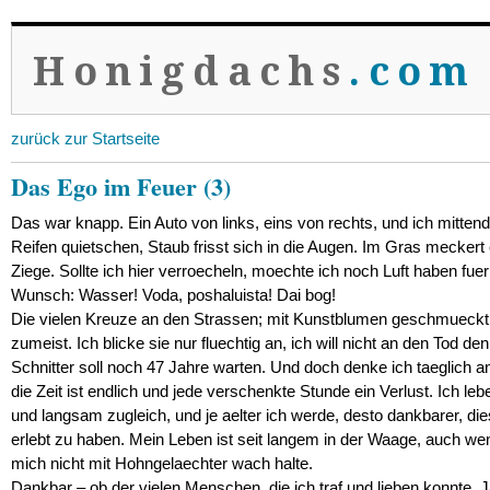
Honigdachs
.com
zurück zur Startseite
Das Ego im Feuer (3)
Das war knapp. Ein Auto von links, eins von rechts, und ich mitten
Reifen quietschen, Staub frisst sich in die Augen. Im Gras meckert 
Ziege. Sollte ich hier verroecheln, moechte ich noch Luft haben fuer
Wunsch: Wasser! Voda, poshaluista! Dai bog!
Die vielen Kreuze an den Strassen; mit Kunstblumen geschmueckt,
zumeist. Ich blicke sie nur fluechtig an, ich will nicht an den Tod de
Schnitter soll noch 47 Jahre warten. Und doch denke ich taeglich a
die Zeit ist endlich und jede verschenkte Stunde ein Verlust. Ich leb
und langsam zugleich, und je aelter ich werde, desto dankbarer, die
erlebt zu haben. Mein Leben ist seit langem in der Waage, auch we
mich nicht mit Hohngelaechter wach halte.
Dankbar – ob der vielen Menschen, die ich traf und lieben konnte. J