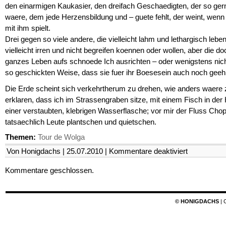
den einarmigen Kaukasier, den dreifach Geschaedigten, der so ger
waere, dem jede Herzensbildung und – guete fehlt, der weint, wenn
mit ihm spielt.
Drei gegen so viele andere, die vielleicht lahm und lethargisch leben
vielleicht irren und nicht begreifen koennen oder wollen, aber die doc
ganzes Leben aufs schnoede Ich ausrichten – oder wenigstens nicht
so geschickten Weise, dass sie fuer ihr Boesesein auch noch geeh
Die Erde scheint sich verkehrtherum zu drehen, wie anders waere 
erklaren, dass ich im Strassengraben sitze, mit einem Fisch in der
einer verstaubten, klebrigen Wasserflasche; vor mir der Fluss Chop
tatsaechlich Leute plantschen und quietschen.
Themen:
Tour de Wolga
für
Von Honigdachs | 25.07.2010 |
Kommentare deaktiviert
Das
Ego
Kommentare geschlossen.
im
Feuer
(3)
© HONIGDACHS
| 