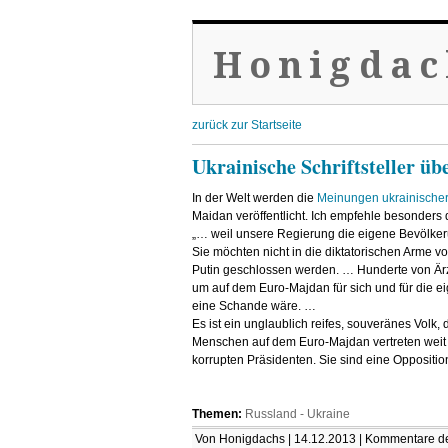
Honigdac
zurück zur Startseite
Ukrainische Schriftsteller übe
In der Welt werden die
Meinungen ukrainischer 
Maidan veröffentlicht. Ich empfehle besonders 
„… weil unsere Regierung die eigene Bevölkerun
Sie möchten nicht in die diktatorischen Arme v
Putin geschlossen werden. … Hunderte von Är
um auf dem Euro-Majdan für sich und für die ei
eine Schande wäre. …
Es ist ein unglaublich reifes, souveränes Volk, 
Menschen auf dem Euro-Majdan vertreten weit 
korrupten Präsidenten. Sie sind eine Opposit
Themen:
Russland - Ukraine
Von Honigdachs | 14.12.2013 |
Kommentare dea