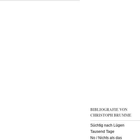
Ukrainische
Schriftsteller
über
die
Proteste
BIBLIOGRAFIE VON
CHRISTOPH BRUMME
Süchtig nach Lügen
Tausend Tage
No / Nichts als das