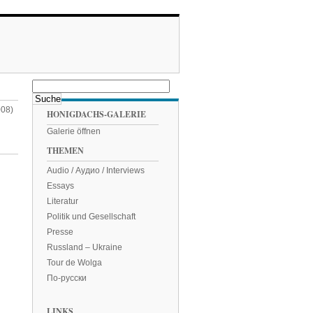
008)
HONIGDACHS-GALERIE
Galerie öffnen
THEMEN
Audio / Аудио / Interviews
Essays
Literatur
Politik und Gesellschaft
Presse
Russland – Ukraine
Tour de Wolga
По-русски
LINKS