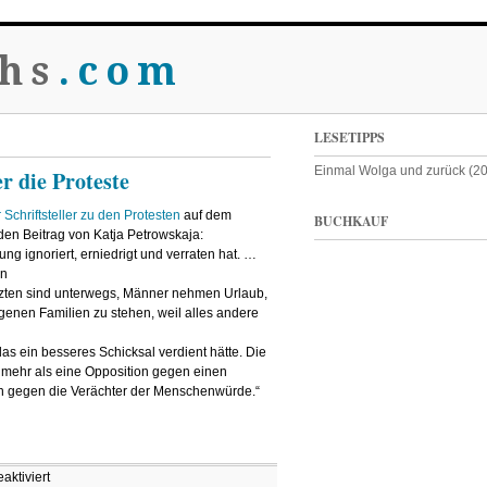
hs
.com
LESETIPPS
Einmal Wolga und zurück (2
r die Proteste
Schriftsteller zu den Protesten
auf dem
BUCHKAUF
den Beitrag von Katja Petrowskaja:
g ignoriert, erniedrigt und verraten hat. …
on
zten sind unterwegs, Männer nehmen Urlaub,
genen Familien zu stehen, weil alles andere
das ein besseres Schicksal verdient hätte. Die
mehr als eine Opposition gegen einen
ion gegen die Verächter der Menschenwürde.“
für
ktiviert