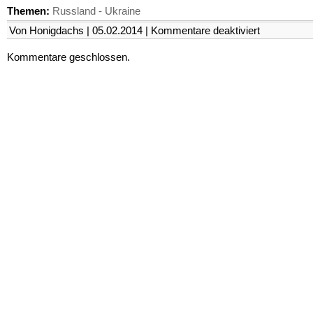
Themen:
Russland - Ukraine
für
Von Honigdachs | 05.02.2014 |
Kommentare deaktiviert
Das
Recht
Kommentare geschlossen.
auf
Revolution