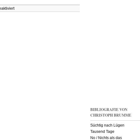
für
ktiviert
Maidan
Molotow:
Mit
dem
Fahrrad
Richtung
Front
BIBLIOGRAFIE VON
CHRISTOPH BRUMME
Süchtig nach Lügen
Tausend Tage
No / Nichts als das