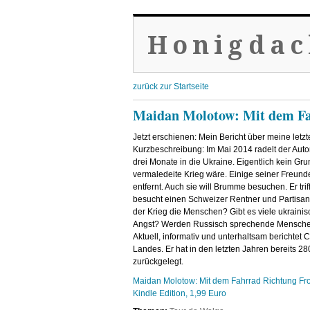
Honigdac
zurück zur Startseite
Maidan Molotow: Mit dem Fa
Jetzt erschienen: Mein Bericht über meine letz
Kurzbeschreibung: Im Mai 2014 radelt der Aut
drei Monate in die Ukraine. Eigentlich kein Gr
vermaledeite Krieg wäre.
Einige seiner Freunde
entfernt. Auch sie will Brumme besuchen. Er trif
besucht einen Schweizer Rentner und Partisane
der Krieg die Menschen? Gibt es viele ukraini
Angst? Werden Russisch sprechende Mensche
Aktuell, informativ und unterhaltsam berichtet
Landes. Er hat in den letzten Jahren bereits 2
zurückgelegt.
Maidan Molotow: Mit dem Fahrrad Richtung Fr
Kindle Edition, 1,99 Euro