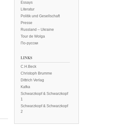
Essays
Literatur
Politik und Gesellschaft
Presse
Russland – Ukraine
Tour de Wolga
По-русски
LINKS
C.H.Beck
Christoph Brumme
Dittrich Verlag
Kafka
Schwarzkopf & Schwarzkopf
1
Schwarzkopf & Schwarzkopf
2