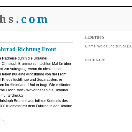
hs
.com
LESETIPPS
Einmal Wolga und zurück (2
hrrad Richtung Front
te Radreise durch die Ukraine!
BUCHKAUF
or Christoph Brumme zum achten Mal für über
und zur Aufregung, wenn da nicht dieser
 leben nur eine Autostunde von der Front
ft Kriegsflüchtlinge und Separatisten, er
n im Hinterland. Und er fragt: Wie verändert
sche Faschisten? Wovor haben die Ukrainer
n unterdrückt?
 Christoph Brumme aus intimer Kenntnis des
8000 Kilometer mit dem Fahrrad in der Ukraine
ont