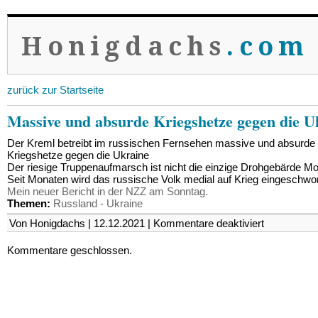
Honigdachs
.com
zurück zur Startseite
Massive und absurde Kriegshetze gegen die U
Der Kreml betreibt im russischen Fernsehen massive und absurde
Kriegshetze gegen die Ukraine
Der riesige Truppenaufmarsch ist nicht die einzige Drohgebärde M
Seit Monaten wird das russische Volk medial auf Krieg eingeschwo
Mein neuer Bericht in der NZZ am Sonntag.
Themen:
Russland - Ukraine
für
Von Honigdachs | 12.12.2021 |
Kommentare deaktiviert
Massive
und
Kommentare geschlossen.
absurde
Kriegshetze
gegen
die
Ukraine