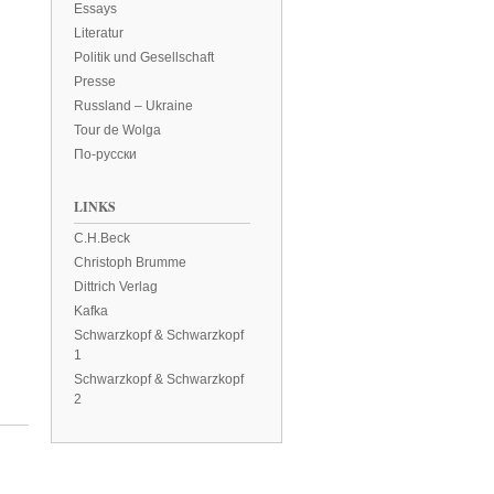
Essays
Literatur
Politik und Gesellschaft
Presse
Russland – Ukraine
Tour de Wolga
По-русски
LINKS
C.H.Beck
Christoph Brumme
Dittrich Verlag
Kafka
Schwarzkopf & Schwarzkopf
1
Schwarzkopf & Schwarzkopf
2