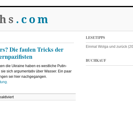
hs
.com
LESETIPPS
Einmal Wolga und zurück (2
rs? Die faulen Tricks der
rnpazifisten
BUCHKAUF
en die Ukraine haben es westliche Putin-
n sie sich argumentativ über Wasser. Ein paar
gen sei hier nachgegangen.
tung.
für
ktiviert
Russland
kann
gar
nicht
anders?
Die
faulen
Tricks