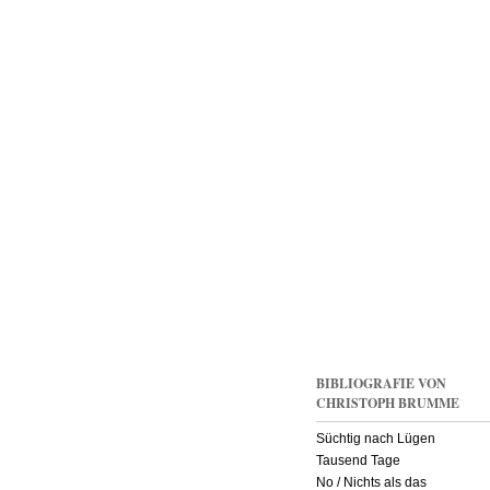
der
Putin-
Versteher
und
Möchtegernpazifisten
BIBLIOGRAFIE VON
CHRISTOPH BRUMME
Süchtig nach Lügen
Tausend Tage
No / Nichts als das