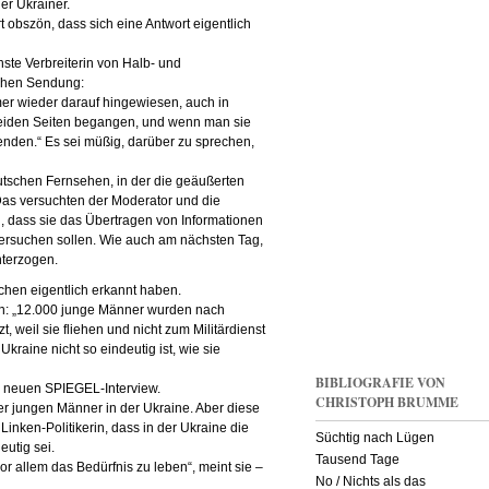
r Ukrainer.
t obszön, dass sich eine Antwort eigentlich
ste Verbreiterin von Halb- und
schen Sendung:
r wieder darauf hingewiesen, auch in
eiden Seiten begangen, und wenn man sie
nden.“ Es sei müßig, darüber zu sprechen,
utschen Fernsehen, in der die geäußerten
s versuchten der Moderator und die
, dass sie das Übertragen von Informationen
versuchen sollen. Wie auch am nächsten Tag,
nterzogen.
en eigentlich erkannt haben.
iten: „12.000 junge Männer wurden nach
 weil sie fliehen und nicht zum Militärdienst
Ukraine nicht so eindeutig ist, wie sie
BIBLIOGRAFIE VON
m neuen SPIEGEL-Interview.
CHRISTOPH BRUMME
er jungen Männer in der Ukraine. Aber diese
inken-Politikerin, dass in der Ukraine die
Süchtig nach Lügen
eutig sei.
Tausend Tage
r allem das Bedürfnis zu leben“, meint sie –
No / Nichts als das