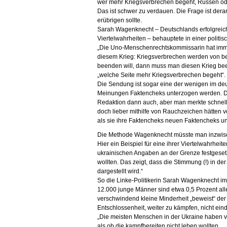
wer mehr Kriegsverbrechen begeht, Russen ode
Das ist schwer zu verdauen. Die Frage ist derar
erübrigen sollte.
Sarah Wagenknecht – Deutschlands erfolgreich
Viertelwahrheiten – behauptete in einer politi
„Die Uno-Menschenrechtskommissarin hat imme
diesem Krieg: Kriegsverbrechen werden von b
beenden will, dann muss man diesen Krieg bee
„welche Seite mehr Kriegsverbrechen begeht“.
Die Sendung ist sogar eine der wenigen im de
Meinungen Faktencheks unterzogen werden. Da
Redaktion dann auch, aber man merkte schnell
doch lieber mithilfe von Rauchzeichen hätten 
als sie ihre Faktencheks neuen Faktencheks u
Die Methode Wagenknecht müsste man inzwisch
Hier ein Beispiel für eine ihrer Viertelwahrhe
ukrainischen Angaben an der Grenze festgesetzt,
wollten. Das zeigt, dass die Stimmung (!) in der 
dargestellt wird.“
So die Linke-Politikerin Sarah Wagenknecht i
12.000 junge Männer sind etwa 0,5 Prozent all
verschwindend kleine Minderheit „beweist“ der L
Entschlossenheit, weiter zu kämpfen, nicht eind
„Die meisten Menschen in der Ukraine haben vo
als ob die kampfbereiten nicht leben wollten.