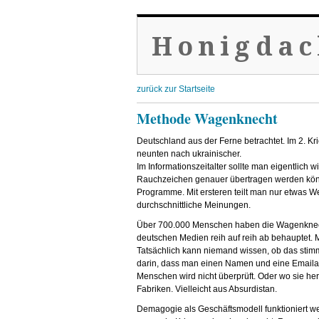
Honigdac
zurück zur Startseite
Methode Wagenknecht
Deutschland aus der Ferne betrachtet. Im 2. Kr
neunten nach ukrainischer.
Im Informationszeitalter sollte man eigentlich w
Rauchzeichen genauer übertragen werden könne
Programme. Mit ersteren teilt man nur etwas Wes
durchschnittliche Meinungen.
Über 700.000 Menschen haben die Wagenknecht
deutschen Medien reih auf reih ab behauptet. 
Tatsächlich kann niemand wissen, ob das stimmt
darin, dass man einen Namen und eine Emailadre
Menschen wird nicht überprüft. Oder wo sie her
Fabriken. Vielleicht aus Absurdistan.
Demagogie als Geschäftsmodell funktioniert weit