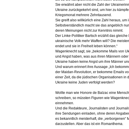
Sie erwähnt aber nicht die Zahl der Ukraineri
Ukraine
zurückgekehrt
sind
, um
hier
zu kämpfen
Kriegsmonat mehrere Zehntausend.
Sie greift also willkürlich eine Zahl heraus, um
Selbstverständlich macht sie das angeblich n
deren Meinungen nicht zur Kenntnis nimmt.
Der Linke-Politiker Bartsch erzählt das gleich
ukrainische Volk mehr Waffen will? Die meisten
endet und sie in Freiheit leben können.“
Wagenknecht sagt, sie „bekomme Mails von Ukr
und Angst haben, was aus ihren Männern oder 
Ukraine haben keine Angst um ihre Männer u
Und warum erinnert ihre Aussage „Ich bekomm
der Maidan-Revolution, er bekomme Emails von
einer Zeit, da die jüdischen Organisationen in d
Ukraine keine Juden verfolgt werden?
Wollte man wie Honore de Balzac eine Mensch
schreiben, so müssten Figuren wie Wagenknech
einnehmen.
Und die Redakteure, Journalisten und Journali
ihre Sendungen einladen, ohne deren Angaben 
es bekanntlich meisterhaft, die „verborgenen“
darzustellen. Aber das ist ein Romanthema.