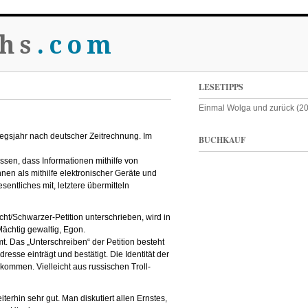
hs
.com
LESETIPPS
Einmal Wolga und zurück (2
iegsjahr nach deutscher Zeitrechnung. Im
BUCHKAUF
issen, dass Informationen mithilfe von
n als mithilfe elektronischer Geräte und
entliches mit, letztere übermitteln
/Schwarzer-Petition unterschrieben, wird in
Mächtig gewaltig, Egon.
. Das „Unterschreiben“ der Petition besteht
sse einträgt und bestätigt. Die Identität der
kommen. Vielleicht aus russischen Troll-
erhin sehr gut. Man diskutiert allen Ernstes,