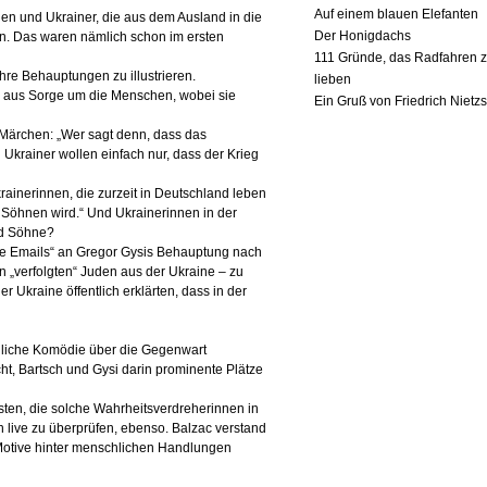
Auf einem blauen Elefanten
nnen und Ukrainer, die aus dem Ausland
in die
Der Honigdachs
. Das waren nämlich schon im ersten
111 Gründe, das Radfahren 
 ihre Behauptungen zu illustrieren.
lieben
ur aus Sorge um die Menschen, wobei sie
Ein Gruß von Friedrich Nietz
e Märchen: „Wer sagt denn, dass das
 Ukrainer wollen einfach nur, dass der Krieg
ainerinnen, die zurzeit in Deutschland leben
Söhnen wird.“ Und Ukrainerinnen in der
nd Söhne?
e Emails“ an Gregor Gysis Behauptung nach
 „verfolgten“ Juden aus der Ukraine – zu
er Ukraine öffentlich erklärten, dass in der
liche Komödie über die Gegenwart
t, Bartsch und Gysi darin prominente Plätze
sten, die solche Wahrheitsverdreherinnen in
live zu überprüfen, ebenso. Balzac verstand
 Motive hinter menschlichen Handlungen