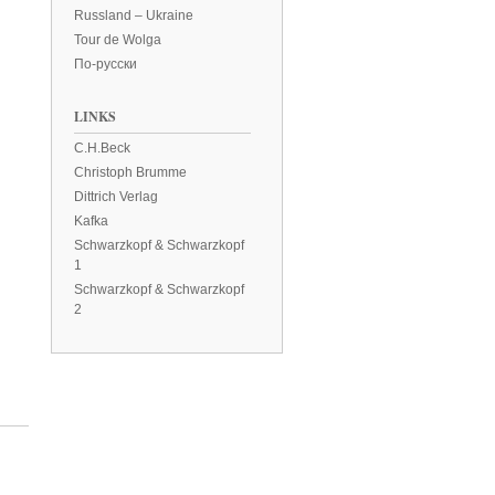
Russland – Ukraine
Tour de Wolga
По-русски
LINKS
C.H.Beck
Christoph Brumme
Dittrich Verlag
Kafka
Schwarzkopf & Schwarzkopf
1
Schwarzkopf & Schwarzkopf
2