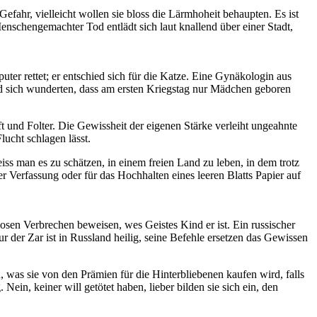
fahr, vielleicht wollen sie bloss die Lärmhoheit behaupten. Es ist
nschengemachter Tod entlädt sich laut knallend über einer Stadt,
er rettet; er entschied sich für die Katze. Eine Gynäkologin aus
nd sich wunderten, dass am ersten Kriegstag nur Mädchen geboren
und Folter. Die Gewissheit der eigenen Stärke verleiht ungeahnte
ucht schlagen lässt.
ss man es zu schätzen, in einem freien Land zu leben, in dem trotz
r Verfassung oder für das Hochhalten eines leeren Blatts Papier auf
osen Verbrechen beweisen, wes Geistes Kind er ist. Ein russischer
r der Zar ist in Russland heilig, seine Befehle ersetzen das Gewissen
 was sie von den Prämien für die Hinterbliebenen kaufen wird, falls
Nein, keiner will getötet haben, lieber bilden sie sich ein, den