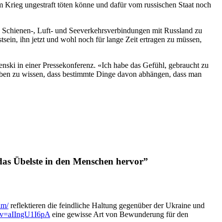
r im Krieg ungestraft töten könne und dafür vom russischen Staat noch
n-, Schienen-, Luft- und Seeverkehrsverbindungen mit Russland zu
tsein, ihn jetzt und wohl noch für lange Zeit ertragen zu müssen,
enski in einer Pressekonferenz. «Ich habe das Gefühl, gebraucht zu
 Leben zu wissen, dass bestimmte Dinge davon abhängen, dass man
das Übelste in den Menschen hervor”
lm/
reflektieren die feindliche Haltung gegenüber der Ukraine und
?v=aIIngU1I6pA
eine gewisse Art von Bewunderung für den