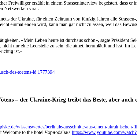
scher Freiwilliger erzählt in einem Strasseninterview begeistert, dass e
en Netzwerken viral.
netts der Ukraine, für einen Zeitraum von fünfzig Jahren alle Strasse
leicht einmal enden wird, kann man gar nicht zulassen, weil das Bewuss
Tätigkeiten. «Mein Leben heute ist durchaus schön», sagte Präsident Sel
 nicht nur eine Leerstelle zu sein, die atmet, herumläuft und isst. Im
ichtig ist.»
ausch-des-toetens-ld.1777394
ens – der Ukraine-Krieg treibt das Beste, aber auch 
//piske.de/wissenswertes/berlinale-ausschnitte-aus-einem-ukrainischen-fi
ft Welcome to the hotel Чорнобаївка
https://www.youtube.com/watch