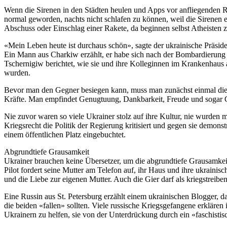
Wenn die Sirenen in den Städten heulen und Apps vor anfliegenden Rak
normal geworden, nachts nicht schlafen zu können, weil die Sirenen 
Abschuss oder Einschlag einer Rakete, da beginnen selbst Atheisten z
«Mein Leben heute ist durchaus schön», sagte der ukrainische Präside
Ein Mann aus Charkiw erzählt, er habe sich nach der Bombardierung s
Tschernigiw berichtet, wie sie und ihre Kolleginnen im Krankenhaus 
wurden.
Bevor man den Gegner besiegen kann, muss man zunächst einmal die e
Kräfte. Man empfindet Genugtuung, Dankbarkeit, Freude und sogar Gl
Nie zuvor waren so viele Ukrainer stolz auf ihre Kultur, nie wurden 
Kriegsrecht die Politik der Regierung kritisiert und gegen sie demons
einem öffentlichen Platz eingebuchtet.
Abgrundtiefe Grausamkeit
Ukrainer brauchen keine Übersetzer, um die abgrundtiefe Grausamkeit
Pilot fordert seine Mutter am Telefon auf, ihr Haus und ihre ukrainis
und die Liebe zur eigenen Mutter. Auch die Gier darf als kriegstreiben
Eine Russin aus St. Petersburg erzählt einem ukrainischen Blogger, d
die beiden «fallen» sollten. Viele russische Kriegsgefangene erklären 
Ukrainern zu helfen, sie von der Unterdrückung durch ein «faschisti