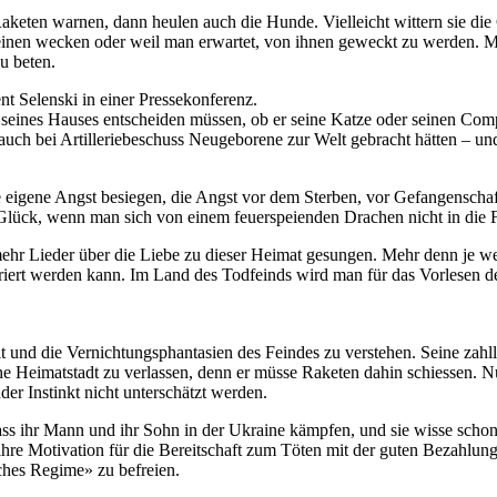
eten warnen, dann heulen auch die Hunde. Vielleicht wittern sie die Ge
einen wecken oder weil man erwartet, von ihnen geweckt zu werden. Me
u beten.
nt Selenski in einer Pressekonferenz.
eines Hauses entscheiden müssen, ob er seine Katze oder seinen Comput
auch bei Artilleriebeschuss Neugeborene zur Welt gebracht hätten – u
igene Angst besiegen, die Angst vor dem Sterben, vor Gefangenschaft 
ück, wenn man sich von einem feuerspeienden Drachen nicht in die Fl
mehr Lieder über die Liebe zu dieser Heimat gesungen. Mehr denn je wei
triert werden kann. Im Land des Todfeinds wird man für das Vorlesen de
 und die Vernichtungsphantasien des Feindes zu verstehen. Seine zahll
che Heimatstadt zu verlassen, denn er müsse Raketen dahin schiessen. Nu
der Instinkt nicht unterschätzt werden.
ass ihr Mann und ihr Sohn in der Ukraine kämpfen, und sie wisse schon,
ihre Motivation für die Bereitschaft zum Töten mit der guten Bezahlung. 
sches Regime» zu befreien.