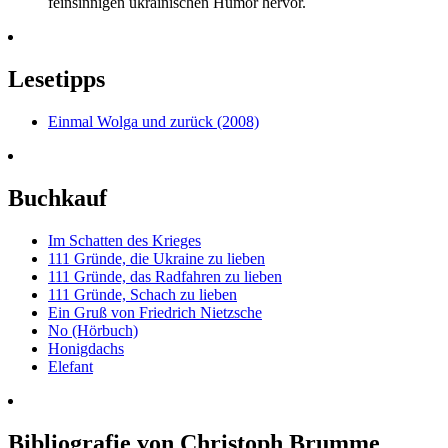
feinsinnigen ukrainischen Humor hervor.
Lesetipps
Einmal Wolga und zurück (2008)
Buchkauf
Im Schatten des Krieges
111 Gründe, die Ukraine zu lieben
111 Gründe, das Radfahren zu lieben
111 Gründe, Schach zu lieben
Ein Gruß von Friedrich Nietzsche
No (Hörbuch)
Honigdachs
Elefant
Bibliografie von Christoph Brumme