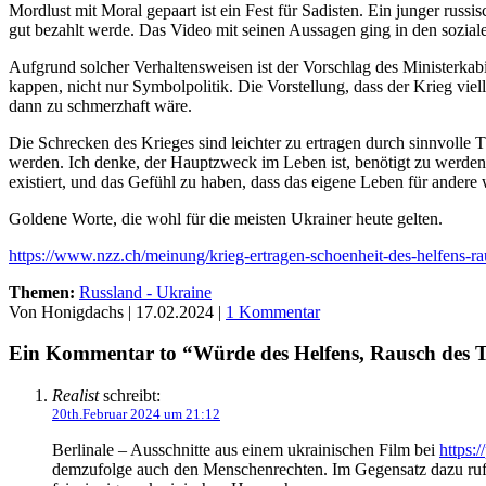
Mordlust mit Moral gepaart ist ein Fest für Sadisten. Ein junger russi
gut bezahlt werde. Das Video mit seinen Aussagen ging in den sozial
Aufgrund solcher Verhaltensweisen ist der Vorschlag des Ministerkabi
kappen, nicht nur Symbolpolitik. Die Vorstellung, dass der Krieg viel
dann zu schmerzhaft wäre.
Die Schrecken des Krieges sind leichter zu ertragen durch sinnvolle 
werden. Ich denke, der Hauptzweck im Leben ist, benötigt zu werden,
existiert, und das Gefühl zu haben, dass das eigene Leben für andere w
Goldene Worte, die wohl für die meisten Ukrainer heute gelten.
https://www.nzz.ch/meinung/krieg-ertragen-schoenheit-des-helfens-r
Themen:
Russland - Ukraine
Von Honigdachs | 17.02.2024 |
1 Kommentar
Ein Kommentar to “Würde des Helfens, Rausch des Töt
Realist
schreibt:
20th.Februar 2024 um 21:12
Berlinale – Ausschnitte aus einem ukrainischen Film bei
https:
demzufolge auch den Menschenrechten. Im Gegensatz dazu ru