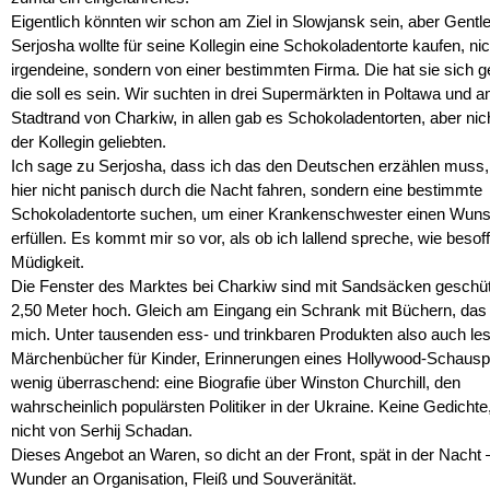
Eigentlich könnten wir schon am Ziel in Slowjansk sein, aber Gent
Serjosha wollte für seine Kollegin eine Schokoladentorte kaufen, nic
irgendeine, sondern von einer bestimmten Firma. Die hat sie sich 
die soll es sein. Wir suchten in drei Supermärkten in Poltawa und 
Stadtrand von Charkiw, in allen gab es Schokoladentorten, aber nic
der Kollegin geliebten.
Ich sage zu Serjosha, dass ich das den Deutschen erzählen muss,
hier nicht panisch durch die Nacht fahren, sondern eine bestimmte
Schokoladentorte suchen, um einer Krankenschwester einen Wun
erfüllen. Es kommt mir so vor, als ob ich lallend spreche, wie besof
Müdigkeit.
Die Fenster des Marktes bei Charkiw sind mit Sandsäcken geschüt
2,50 Meter hoch. Gleich am Eingang ein Schrank mit Büchern, das 
mich. Unter tausenden ess- und trinkbaren Produkten also auch le
Märchenbücher für Kinder, Erinnerungen eines Hollywood-Schauspi
wenig überraschend: eine Biografie über Winston Churchill, den
wahrscheinlich populärsten Politiker in der Ukraine. Keine Gedichte
nicht von Serhij Schadan.
Dieses Angebot an Waren, so dicht an der Front, spät in der Nacht 
Wunder an Organisation, Fleiß und Souveränität.