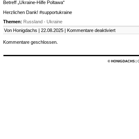
Betreff „Ukraine-Hilfe Poltawa“
Herzlichen Dank! #supportukraine
Themen:
Russland - Ukraine
für
Von Honigdachs | 22.08.2025 |
Kommentare deaktiviert
Jungs
suchen
Kommentare geschlossen.
Gefahren
© HONIGDACHS
| 