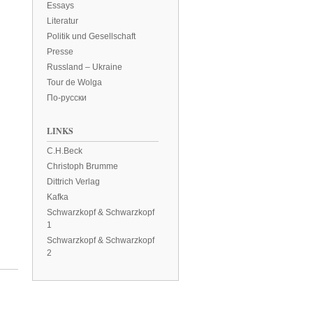
Essays
Literatur
Politik und Gesellschaft
Presse
Russland – Ukraine
Tour de Wolga
По-русски
LINKS
C.H.Beck
Christoph Brumme
Dittrich Verlag
Kafka
Schwarzkopf & Schwarzkopf
1
Schwarzkopf & Schwarzkopf
2