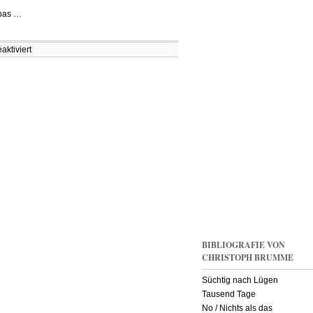
nbas …
für
ktiviert
Bumerang-
Effekt:
Russland
brennt
BIBLIOGRAFIE VON
CHRISTOPH BRUMME
Süchtig nach Lügen
Tausend Tage
No / Nichts als das