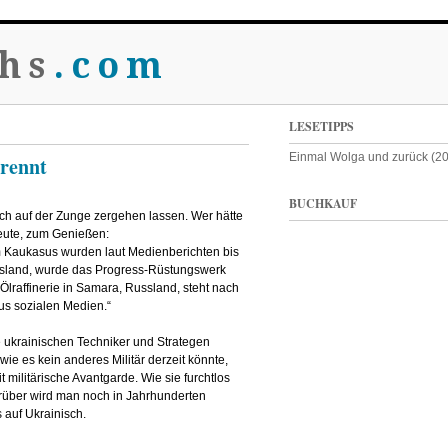
hs
.com
LESETIPPS
Einmal Wolga und zurück (2
rennt
BUCHKAUF
h auf der Zunge zergehen lassen. Wer hätte
eute, zum Genießen:
im Kaukasus wurden laut Medienberichten bis
ussland, wurde das Progress-Rüstungswerk
 Ölraffinerie in Samara, Russland, steht nach
us sozialen Medien.“
 ukrainischen Techniker und Strategen
 wie es kein anderes Militär derzeit könnte,
t militärische Avantgarde. Wie sie furchtlos
rüber wird man noch in Jahrhunderten
 auf Ukrainisch.