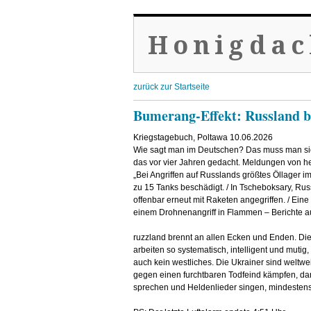
Honigdac
zurück zur Startseite
Bumerang-Effekt: Russland b
Kriegstagebuch, Poltawa 10.06.2026
Wie sagt man im Deutschen? Das muss man sic
das vor vier Jahren gedacht. Meldungen von h
„Bei Angriffen auf Russlands größtes Öllager 
zu 15 Tanks beschädigt. / In Tscheboksary, R
offenbar erneut mit Raketen angegriffen. / Eine
einem Drohnenangriff in Flammen – Berichte a
ruzzland brennt an allen Ecken und Enden. Die
arbeiten so systematisch, intelligent und mutig,
auch kein westliches. Die Ukrainer sind weltwei
gegen einen furchtbaren Todfeind kämpfen, da
sprechen und Heldenlieder singen, mindestens