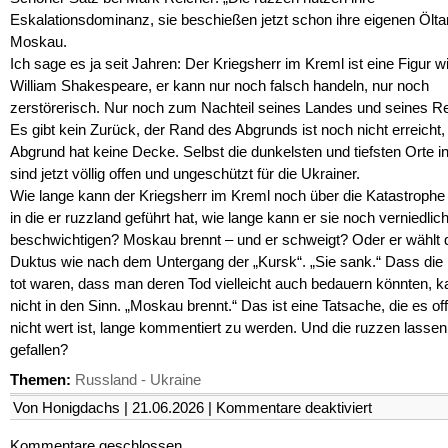
Eskalationsdominanz, sie beschießen jetzt schon ihre eigenen Ölta
Moskau.
Ich sage es ja seit Jahren: Der Kriegsherr im Kreml ist eine Figur w
William Shakespeare, er kann nur noch falsch handeln, nur noch
zerstörerisch. Nur noch zum Nachteil seines Landes und seines R
Es gibt kein Zurück, der Rand des Abgrunds ist noch nicht erreicht,
Abgrund hat keine Decke. Selbst die dunkelsten und tiefsten Orte i
sind jetzt völlig offen und ungeschützt für die Ukrainer.
Wie lange kann der Kriegsherr im Kreml noch über die Katastrophe 
in die er ruzzland geführt hat, wie lange kann er sie noch verniedli
beschwichtigen? Moskau brennt – und er schweigt? Oder er wählt 
Duktus wie nach dem Untergang der „Kursk“. „Sie sank.“ Dass die
tot waren, dass man deren Tod vielleicht auch bedauern könnten, 
nicht in den Sinn. „Moskau brennt.“ Das ist eine Tatsache, die es of
nicht wert ist, lange kommentiert zu werden. Und die ruzzen lassen
gefallen?
Themen:
Russland - Ukraine
für
Von Honigdachs | 21.06.2026 |
Kommentare deaktiviert
Drohnen
und
Kommentare geschlossen.
Shakespeare