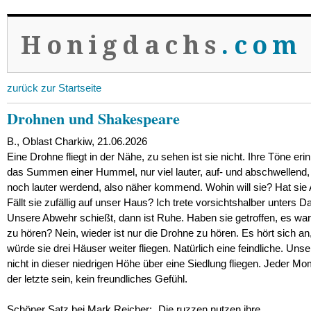
Honigdachs
.com
zurück zur Startseite
Drohnen und Shakespeare
B., Oblast Charkiw, 21.06.2026
Eine Drohne fliegt in der Nähe, zu sehen ist sie nicht. Ihre Töne eri
das Summen einer Hummel, nur viel lauter, auf- und abschwellend
noch lauter werdend, also näher kommend. Wohin will sie? Hat sie
Fällt sie zufällig auf unser Haus? Ich trete vorsichtshalber unters D
Unsere Abwehr schießt, dann ist Ruhe. Haben sie getroffen, es war
zu hören? Nein, wieder ist nur die Drohne zu hören. Es hört sich an,
würde sie drei Häuser weiter fliegen. Natürlich eine feindliche. Uns
nicht in dieser niedrigen Höhe über eine Siedlung fliegen. Jeder M
der letzte sein, kein freundliches Gefühl.
Schöner Satz bei Mark Reicher: „Die ruzzen nutzen ihre