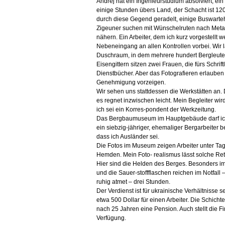
Andrej hat ein Ingenieurstudium absolviert, ein
einige Stunden übers Land, der Schacht ist 120
durch diese Gegend geradelt, einige Buswarteh
Zigeuner suchen mit Wünschelruten nach Metal
nähern. Ein Arbeiter, dem ich kurz vorgestellt 
Nebeneingang an allen Kontrollen vorbei. Wir
Duschraum, in dem mehrere hundert Bergleute 
Eisengittern sitzen zwei Frauen, die fürs Schrift
Dienstbücher. Aber das Fotografieren erlauben s
Genehmigung vorzeigen.
Wir sehen uns stattdessen die Werkstätten an
es regnet inzwischen leicht. Mein Begleiter wir
ich sei ein Korres-pondent der Werkzeitung.
Das Bergbaumuseum im Hauptgebäude darf ich o
ein siebzig-jähriger, ehemaliger Bergarbeiter be
dass ich Ausländer sei.
Die Fotos im Museum zeigen Arbeiter unter Tag
Hemden. Mein Foto- realismus lässt solche Ret
Hier sind die Helden des Berges. Besonders i
und die Sauer-stoffflaschen reichen im Notfall 
ruhig atmet – drei Stunden.
Der Verdienst ist für ukrainische Verhältnisse se
etwa 500 Dollar für einen Arbeiter. Die Schicht
nach 25 Jahren eine Pension. Auch stellt die 
Verfügung.