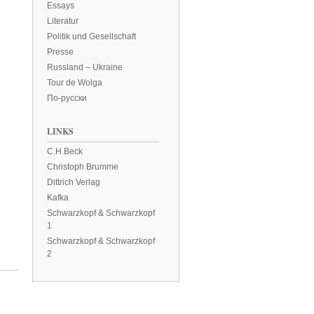
Essays
Literatur
Politik und Gesellschaft
Presse
Russland – Ukraine
Tour de Wolga
По-русски
LINKS
C.H.Beck
Christoph Brumme
Dittrich Verlag
Kafka
Schwarzkopf & Schwarzkopf
1
Schwarzkopf & Schwarzkopf
2