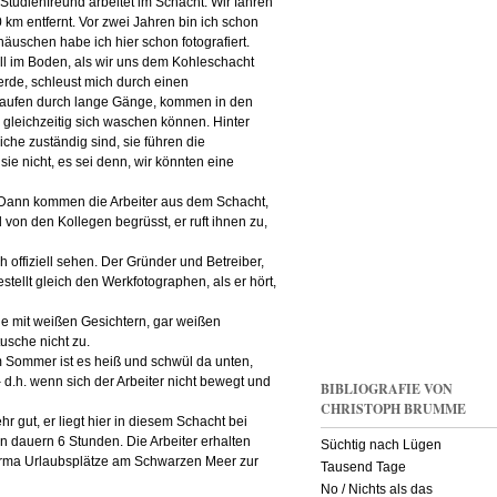
 Studienfreund arbeitet im Schacht. Wir fahren
 km entfernt. Vor zwei Jahren bin ich schon
äuschen habe ich hier schon fotografiert.
l im Boden, als wir uns dem Kohleschacht
werde, schleust mich durch einen
 laufen durch lange Gänge, kommen in den
gleichzeitig sich waschen können. Hinter
liche zuständig sind, sie führen die
ie nicht, es sei denn, wir könnten eine
. Dann kommen die Arbeiter aus dem Schacht,
d von den Kollegen begrüsst, er ruft ihnen zu,
ffiziell sehen. Der Gründer und Betreiber,
stellt gleich den Werkfotographen, als er hört,
e mit weißen Gesichtern, gar weißen
usche nicht zu.
m Sommer ist es heiß und schwül da unten,
– d.h. wenn sich der Arbeiter nicht bewegt und
BIBLIOGRAFIE VON
CHRISTOPH BRUMME
hr gut, er liegt hier in diesem Schacht bei
en dauern 6 Stunden. Die Arbeiter erhalten
Süchtig nach Lügen
Firma Urlaubsplätze am Schwarzen Meer zur
Tausend Tage
No / Nichts als das