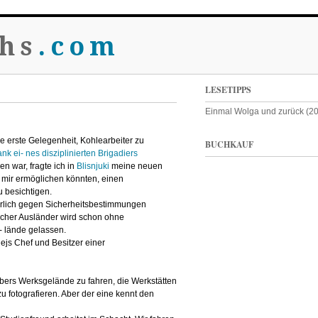
hs
.com
LESETIPPS
Einmal Wolga und zurück (2
 erste Gelegenheit, Kohlearbeiter zu
BUCHKAUF
nk ei- nes disziplinierten Brigadiers
n war, fragte ich in
Blisnjuki
meine neuen
 mir ermöglichen könnten, einen
 besichtigen.
rlich gegen Sicherheitsbestimmungen
lcher Ausländer wird schon ohne
 lände gelassen.
rgejs Chef und Besitzer einer
 übers Werksgelände zu fahren, die Werkstätten
 fotografieren. Aber der eine kennt den