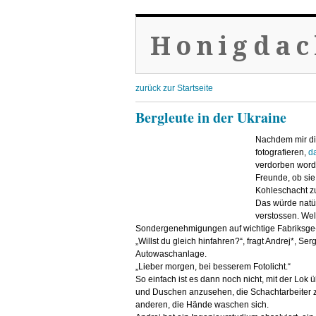
Honigdac
zurück zur Startseite
Bergleute in der Ukraine
Nachdem mir die
fotografieren,
da
verdorben worde
Freunde, ob sie
Kohleschacht zu
Das würde natü
verstossen. We
Sondergenehmigungen auf wichtige Fabriksge-
„Willst du gleich hinfahren?“, fragt Andrej*, Se
Autowaschanlage.
„Lieber morgen, bei besserem Fotolicht.“
So einfach ist es dann noch nicht, mit der Lok
und Duschen anzusehen, die Schachtarbeiter zu
anderen, die Hände waschen sich.